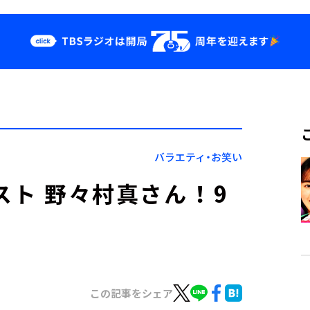
クス
イベント・グッ
ズ
st
YouTube
せ
会社情報
バラエティ・お笑い
ト 野々村真さん ！ 9
この記事をシェア