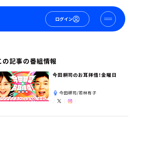
ログイン
この記事の番組情報
今田耕司のお耳拝借！金曜日
今田耕司/若林有子