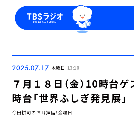
今日の番組表
トピッ
週間番組表
TBS
Podca
お知ら
2025.07.17
木曜日
13:10
７月１８日（金）10時台ゲス
時台「世界ふしぎ発見展」
今田耕司のお耳拝借！金曜日