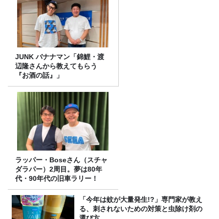
JUNK バナナマン「錦鯉・渡
辺隆さんから教えてもらう
『お酒の話』」
ラッパー・Boseさん（スチャ
ダラパー）2周目。夢は80年
代・90年代の旧車ラリー！
「今年は蚊が大量発生!?」専門家が教え
る、刺されないための対策と虫除け剤の
選び方