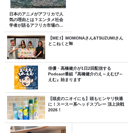
日本のアニメがアフリカで人
気の理由とは？エンタメ社会
学者が語るアフリカ市場のリ
アル
【ME:I】MOMONAさん&TSUZUMIさん
とこねくと🌺
俳優・高橋健介が1日2回配信する
Podcast番組『高橋健介のえ～えむぴ～
えむ』始まります
【頭皮のニオイにも】頭もヒンヤリ快適
に！スースー系ヘッドスプレー 頂上決戦
2026！