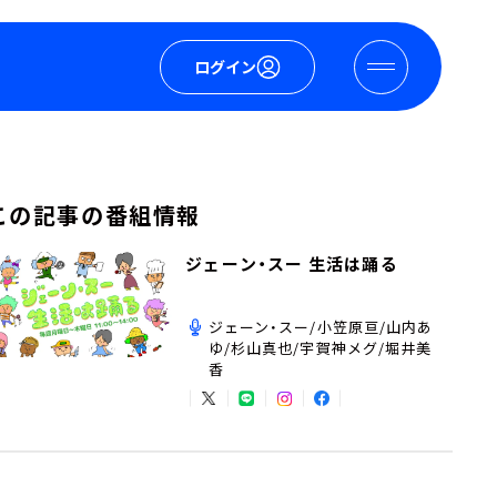
ログイン
この記事の番組情報
ジェーン・スー 生活は踊る
ジェーン・スー/小笠原亘/山内あ
ゆ/杉山真也/宇賀神メグ/堀井美
香