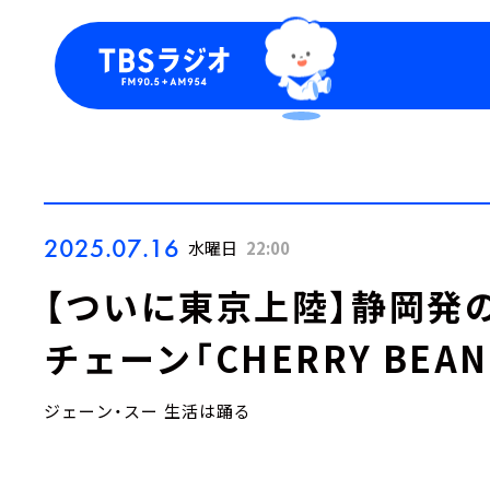
今日の番組表
トピッ
週間番組表
TBS
Podca
お知ら
2025.07.16
水曜日
22:00
【ついに東京上陸】静岡発
チェーン「CHERRY BE
ジェーン・スー 生活は踊る