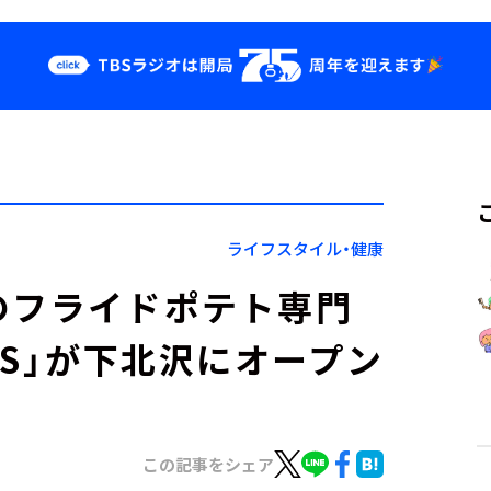
クス
イベント・グッ
ズ
st
YouTube
せ
会社情報
ライフスタイル・健康
のフライドポテト専門
ANS」が下北沢にオープン
この記事をシェア