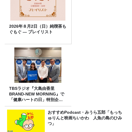
2026年８月2日（日）純喫茶も
ぐもぐ ― プレイリスト
TBSラジオ『大島由香里
BRAND-NEW MORNING』で
「健康ハートの日」特別企画
を8/10（月）に放送
おすすめPodcast・みうら五郎「もっち
ゅりんと映画ちいかわ 人魚の島のひみ
つ」