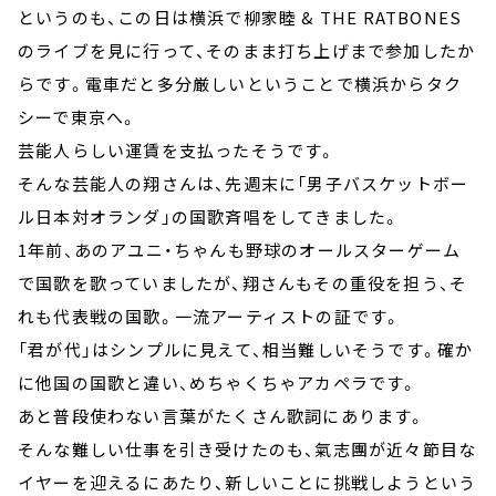
というのも、この日は横浜で柳家睦 & THE RATBONES
のライブを見に行って、そのまま打ち上げまで参加したか
らです。電車だと多分厳しいということで横浜からタク
シーで東京へ。
芸能人らしい運賃を支払ったそうです。
そんな芸能人の翔さんは、先週末に「男子バスケットボー
ル日本対オランダ」の国歌斉唱をしてきました。
1年前、あのアユニ・ちゃんも野球のオールスターゲーム
で国歌を歌っていましたが、翔さんもその重役を担う、そ
れも代表戦の国歌。一流アーティストの証です。
「君が代」はシンプルに見えて、相当難しいそうです。確か
に他国の国歌と違い、めちゃくちゃアカペラです。
あと普段使わない言葉がたくさん歌詞にあります。
そんな難しい仕事を引き受けたのも、氣志團が近々節目な
イヤーを迎えるにあたり、新しいことに挑戦しようという