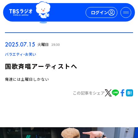
ログイン
マイページ
2025.07.15
火曜日
19:30
新規会員登録
ログイン
バラエティ・お笑い
国歌斉唱アーティストへ
俺達には土曜日しかない
この記事をシェア
今日の番組表
週間番組表
トピックス
TBS Podcast