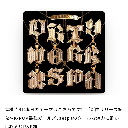
お知らせ
イベント・グッズ
YouTube
会社情報
高橋芳朗：本日のテーマはこちらです！ 「新曲リリース記
念～K-POP最強ガールズ、aespaのクールな魅力に酔い
しれる！：R&B編」