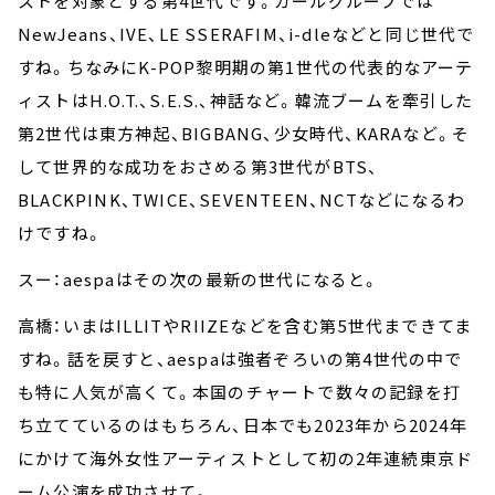
ストを対象とする第4世代です。ガールグループでは
NewJeans、IVE、LE SSERAFIM、i-dleなどと同じ世代で
すね。ちなみにK-POP黎明期の第1世代の代表的なアーテ
ィストはH.O.T.、S.E.S.、神話など。韓流ブームを牽引した
第2世代は東方神起、BIGBANG、少女時代、KARAなど。そ
して世界的な成功をおさめる第3世代がBTS、
BLACKPINK、TWICE、SEVENTEEN、NCTなどになるわ
けですね。
スー：aespaはその次の最新の世代になると。
高橋：いまはILLITやRIIZEなどを含む第5世代まできてま
すね。話を戻すと、aespaは強者ぞろいの第4世代の中で
も特に人気が高くて。本国のチャートで数々の記録を打
ち立てているのはもちろん、日本でも2023年から2024年
にかけて海外女性アーティストとして初の2年連続東京ド
ーム公演を成功させて。