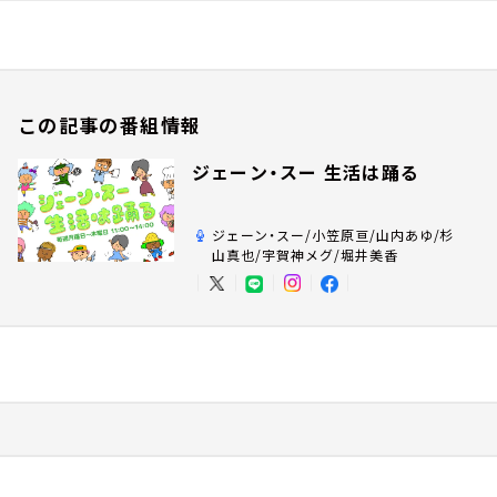
この記事の番組情報
ジェーン・スー 生活は踊る
ジェーン・スー/小笠原亘/山内あゆ/杉
山真也/宇賀神メグ/堀井美香