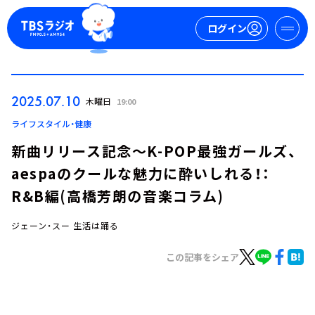
ログイン
マイページ
2025.07.10
木曜日
19:00
新規会員登録
ログイン
ライフスタイル・健康
新曲リリース記念～K-POP最強ガールズ、
aespaのクールな魅力に酔いしれる！：
R&B編(高橋芳朗の音楽コラム)
ジェーン・スー 生活は踊る
今日の番組表
この記事をシェア
週間番組表
トピックス
TBS Podcast