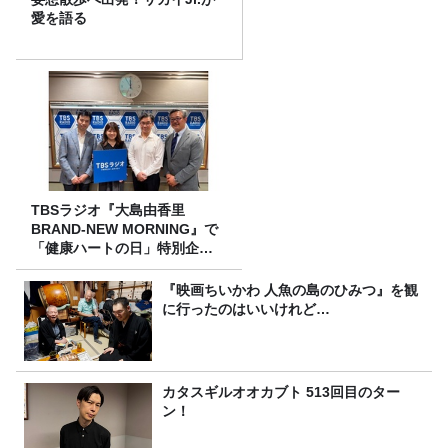
愛を語る
TBSラジオ『大島由香里
BRAND-NEW MORNING』で
「健康ハートの日」特別企画
を8/10（月）に放送
『映画ちいかわ 人魚の島のひみつ』を観
に行ったのはいいけれど…
カタスギルオオカブト 513回目のター
ン！