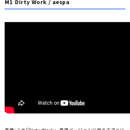
M1 Dirty Work / aespa
高橋：この「Dirty Work」、英語バージョンに加えてアメリ