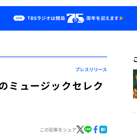
クス
イベント・グッ
ズ
st
YouTube
せ
会社情報
プレスリリース
B』8月のミュージックセレク
この記事をシェア