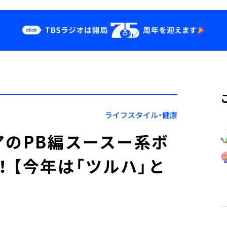
クス
イベント・グッ
ズ
st
YouTube
せ
会社情報
ライフスタイル・健康
アのPB編スースー系ボ
！ 【今年は「ツルハ」と