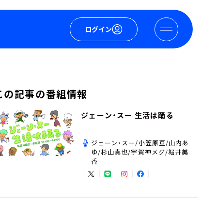
ログイン
この記事の番組情報
ジェーン・スー 生活は踊る
ジェーン・スー/小笠原亘/山内あ
ゆ/杉山真也/宇賀神メグ/堀井美
香