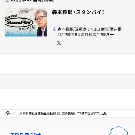
森本毅郎・スタンバイ！
森本毅郎/遠藤泰子/山田惠資/酒井綱一
郎/伊藤芳明/渋谷和宏/伊藤洋一
【東京新聞紙面連動企画】品川区、飲み物届けて「熱中症」見守り活動