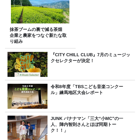
抹茶ブームの裏で減る茶畑
企業と農家をつなぐ新たな取
り組み
『CITY CHILL CLUB』7月のミュージッ
クセレクターが決定！
令和8年度「TBSこども音楽コンクー
ル」練馬地区大会レポート
JUNK バナナマン「三大“小MC”の一
人、陣内智則さんとほぼ同期トー
ク！！」