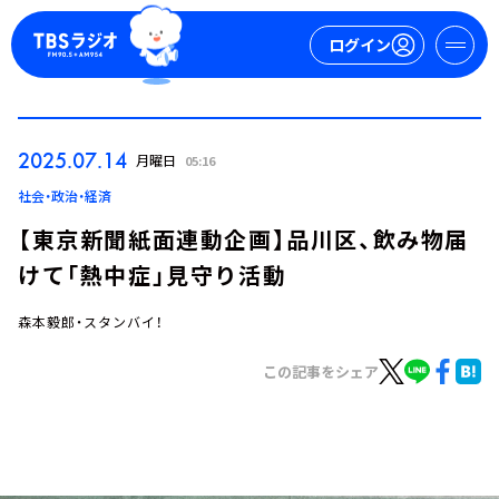
ログイン
マイページ
2025.07.14
月曜日
05:16
新規会員登録
ログイン
社会・政治・経済
【東京新聞紙面連動企画】品川区、飲み物届
けて「熱中症」見守り活動
森本毅郎・スタンバイ！
この記事をシェア
今日の番組表
週間番組表
トピックス
TBS Podcast