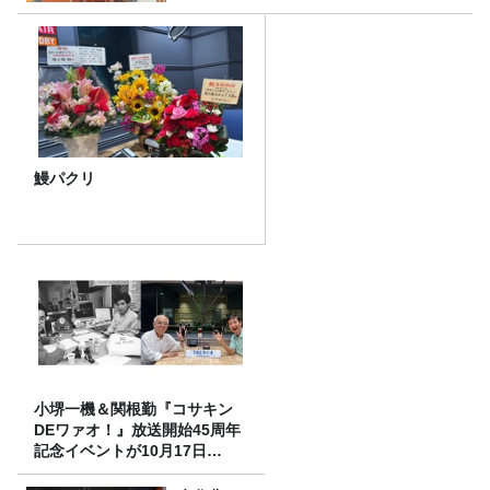
鰻パクリ
小堺一機＆関根勤『コサキン
DEワァオ！』放送開始45周年
記念イベントが10月17日
（土）に開催決定！本日より