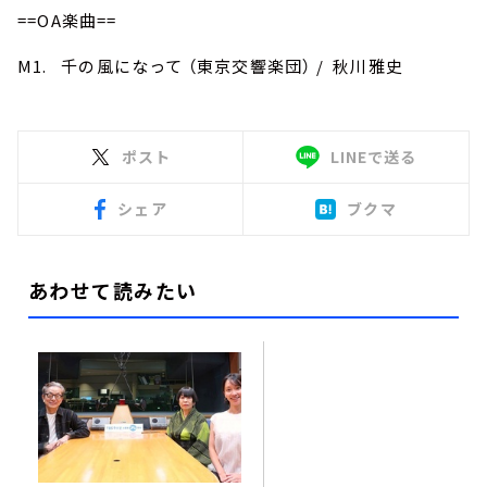
==OA楽曲==
M1. 千の風になって （東京交響楽団） / 秋川雅史
ポスト
LINEで送る
シェア
ブクマ
あわせて読みたい