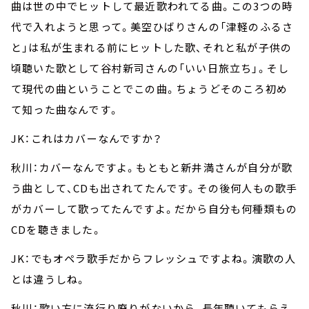
曲は世の中でヒットして最近歌われてる曲。この3つの時
代で入れようと思って。美空ひばりさんの「津軽のふるさ
と」は私が生まれる前にヒットした歌、それと私が子供の
頃聴いた歌として谷村新司さんの「いい日旅立ち」。そし
て現代の曲ということでこの曲。ちょうどそのころ初め
て知った曲なんです。
JK：これはカバーなんですか？
秋川：カバーなんですよ。もともと新井満さんが自分が歌
う曲として、CDも出されてたんです。その後何人もの歌手
がカバーして歌ってたんですよ。だから自分も何種類もの
CDを聴きました。
JK：でもオペラ歌手だからフレッシュですよね。演歌の人
とは違うしね。
秋川：歌い方に流行り廃りがないから、長年聴いてもらえ