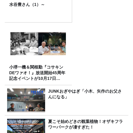
水谷豊さん（1）～
小堺一機＆関根勤『コサキン
DEワァオ！』放送開始45周年
記念イベントが10月17日
（土）に開催決定！本日より
FC先行受付スタート！
JUNKおぎやはぎ「小木、矢作のお父さ
んになる」
夏こそ始めどきの観葉植物！オザキフラ
ワーパークが凄すぎた！