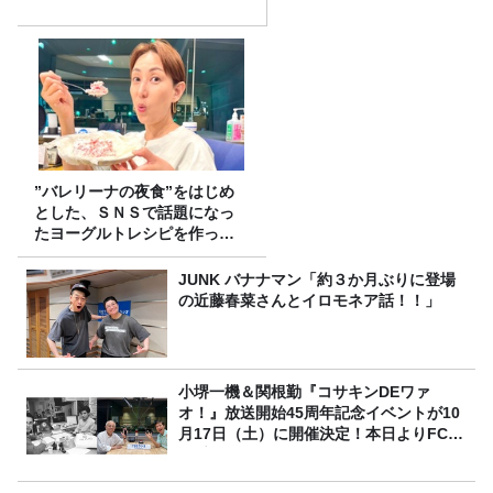
”バレリーナの夜食”をはじめ
とした、ＳＮＳで話題になっ
たヨーグルトレシピを作って
みた！
JUNK バナナマン「約３か月ぶりに登場
の近藤春菜さんとイロモネア話！！」
小堺一機＆関根勤『コサキンDEワァ
オ！』放送開始45周年記念イベントが10
月17日（土）に開催決定！本日よりFC先
行受付スタート！