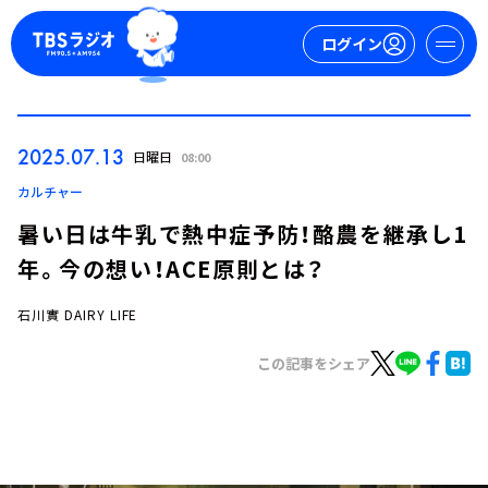
ログイン
マイページ
2025.07.13
日曜日
08:00
新規会員登録
ログイン
カルチャー
暑い日は牛乳で熱中症予防！酪農を継承し1
年。今の想い！ACE原則とは？
石川實 DAIRY LIFE
この記事をシェア
今日の番組表
週間番組表
トピックス
TBS Podcast