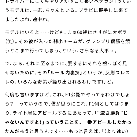
ドライバーにしてキャリアがすごく長いベテラン」ってい
うモデルは、一応、ちゃんといる。ブラピに握手しに来て
ましたよね、途中ね。
モデルはいるよ……けども、まぁ60歳はさすがに大ボラ
（笑）。その彼が入った弱小チームが、グランプリ優勝を競
うとこまで行ってしまう、という、さらなる大ボラ。
で、まぁ、それに至るまでに、要するにそれを嘘っぽく見
せないために、その「ルール内裏技」というか、反則スレス
レの、いろんな奇策が繰り出されるわけですけど。
何度も言いますけど、これ、F1公認でやってるわけでしょ
う？ っていうので、僕が思うにこれ、F1側としてはつま
り、ライト層にアピールするにあたって、
「“速さ勝負”じ
ゃないんですよ！」っていうことを、一番アピールしたかっ
たんだろう
と思うんです……もっと言えば、「（より速い）