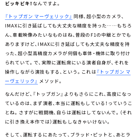
ビッキビキ！
なんですよ。
『トップガン マーヴェリック』
同様、超小型のカメラ、
IMAXに引き延ばしても大丈夫な精度を持った……もちろ
ん、車載映像みたいなものはね、普段のF1の中継とかでも
ありますけど、IMAXに引き延ばしても大丈夫な精度を持
った、超小型高精度カメラが何個も車体・機体に取り付け
られていて。で、実際に運転席にいる演者自身が、それを
操作しながら演技もする、という。これは
『トップガン マ
ーヴェリック』
メソッド。
なんだけど、『トップガン』よりもさらにこれ、高度になっ
ているのは、まず演者、本当に運転もしている！っていうこ
とね。さすがに戦闘機、自らは運転はしてないんで。（それ
に引き換え本作では）運転もしなきゃいけない。
そして、運転するにあたって、ブラッド・ピットと、あとラ