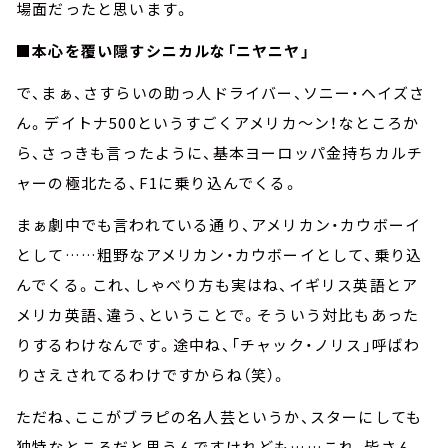
場面だったと思います。
■本心を覆い隠すシニカルな「ニヤニヤ」
で、まぁ、さすらいの助っ人ドライバー、ソニー・ヘイズさ
ん。デイトナ500というすごくアメリカ～ン！なところか
ら、さっきも言ったように、基本ヨーロッパ金持ちカルチ
ャーの極北たる、F1に乗り込んでくる。
まぁ劇中でも言われている通り、アメリカン・カウボーイ
として……粗野なアメリカン・カウボーイとして、乗り込
んでくる。これ、しゃべり方も実はね、イギリス英語とア
メリカ英語、違う、ということで。そういう対比もあった
りするわけなんです。途中ね、「チャック・ノリス」呼ばわ
りさえされてるわけですからね（笑）。
ただね、ここがブラピの名人芸というか、スターにしても
独特なところだと思うんですけれども……これ、皆さん、