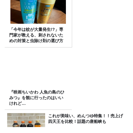
「今年は蚊が大量発生!?」専
門家が教える、刺されないた
めの対策と虫除け剤の選び方
『映画ちいかわ 人魚の島のひ
みつ』を観に行ったのはいい
けれど…
これが美味い、めんつゆ特集！！売上げ
四天王を比較！話題の唐船峡も