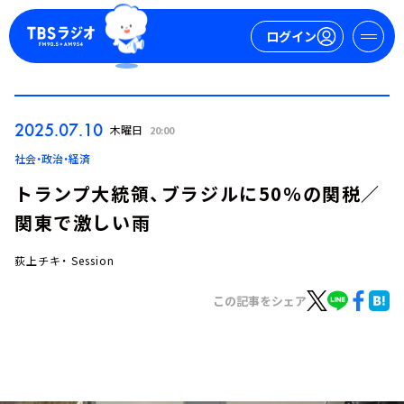
ログイン
マイページ
2025.07.10
木曜日
20:00
新規会員登録
ログイン
社会・政治・経済
トランプ大統領、ブラジルに50％の関税／
関東で激しい雨
荻上チキ・ Session
この記事をシェア
今日の番組表
週間番組表
トピックス
TBS Podcast