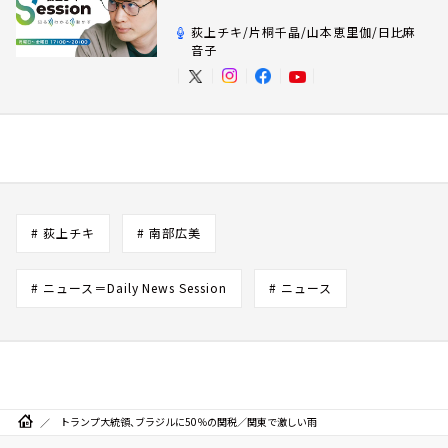
荻上チキ/片桐千晶/山本恵里伽/日比麻
音子
# 荻上チキ
# 南部広美
# ニュース＝Daily News Session
# ニュース
トランプ大統領、ブラジルに50％の関税／関東で激しい雨