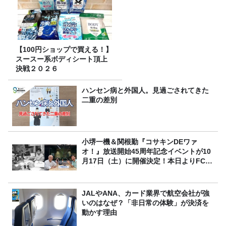
【100円ショップで買える！】
スースー系ボディシート頂上
決戦２０２６
ハンセン病と外国人。見過ごされてきた
二重の差別
小堺一機＆関根勤『コサキンDEワァ
オ！』放送開始45周年記念イベントが10
月17日（土）に開催決定！本日よりFC先
行受付スタート！
JALやANA、カード業界で航空会社が強
いのはなぜ？「非日常の体験」が決済を
動かす理由