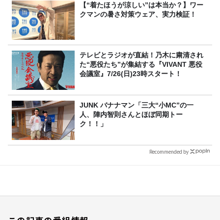
【“着たほうが涼しい”は本当か？】ワー
クマンの暑さ対策ウェア、実力検証！
テレビとラジオが直結！乃木に粛清され
た“悪役たち”が集結する『VIVANT 悪役
会議室』7/26(日)23時スタート！
JUNK バナナマン「三大“小MC”の一
人、陣内智則さんとほぼ同期トー
ク！！」
Recommended by