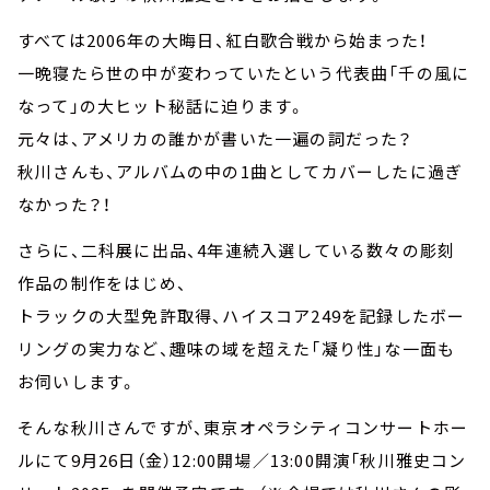
すべては2006年の大晦日、紅白歌合戦から始まった！
一晩寝たら世の中が変わっていたという代表曲「千の風に
なって」の大ヒット秘話に迫ります。
元々は、アメリカの誰かが書いた一遍の詞だった？
秋川さんも、アルバムの中の1曲としてカバーしたに過ぎ
なかった？！
さらに、二科展に出品、4年連続入選している数々の彫刻
作品の制作をはじめ、
トラックの大型免許取得、ハイスコア249を記録したボー
リングの実力など、趣味の域を超えた「凝り性」な一面も
お伺いします。
そんな秋川さんですが、東京オペラシティコンサートホー
ルにて9月26日（金）12:00開場／13:00開演「秋川雅史コン