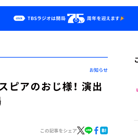
クス
イベント・グッ
ズ
st
YouTube
せ
会社情報
お知らせ
イクスピアのおじ様！ 演出
場
この記事をシェア