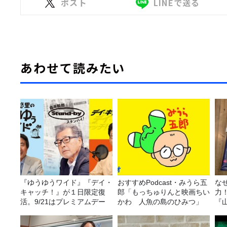
ポスト
LINEで送る
あわせて読みたい
『ゆうゆうワイド』『デイ・
おすすめPodcast・みうら五
な
キャッチ！』が１日限定復
郎「もっちゅりんと映画ちい
力
活。9/21はプレミアムデー
かわ 人魚の島のひみつ」
『
ば
種