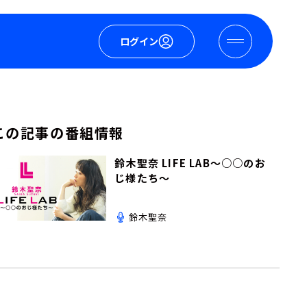
ログイン
この記事の番組情報
鈴木聖奈 LIFE LAB～○○のお
じ様たち～
鈴木聖奈