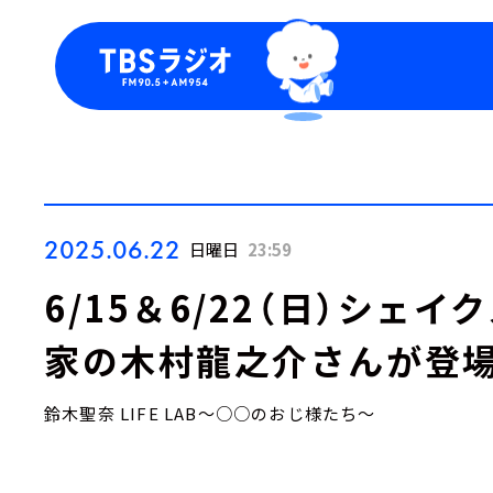
今日の番組表
トピッ
週間番組表
TBS
Podca
お知ら
2025.06.22
日曜日
23:59
6/15＆6/22（日）シェ
家の木村龍之介さんが登
鈴木聖奈 LIFE LAB～○○のおじ様たち～