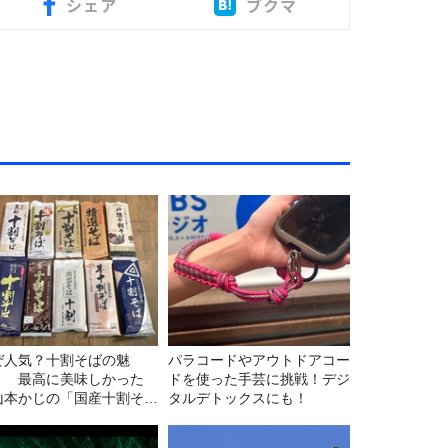
シェア
ブクマ
ぜ人気？十割そばの魅
パラコードやアウトドアコー
！ 最高に美味しかった
ドを使った手芸に挑戦！デジ
山本かじの「国産十割そ
タルデトックスにも！
」』とは？【十割そば10
食べ比べ】