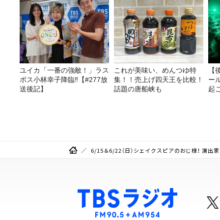
ユイカ「一番の強敵！」ラス
これが美味い、めんつゆ特
【
ボス小林幸子降臨‼【#277放
集！！売上げ四天王を比較！
ー
送後記】
話題の唐船峡も
起こ
6/15＆6/22（日）シェイクスピアのおじ様！ 演