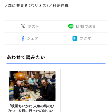
♪森に夢見る（バリオス）／村治佳織
ポスト
LINEで送る
シェア
ブクマ
あわせて読みたい
『映画ちいかわ 人魚の島のひ
みつ』を観に行ったのはいい