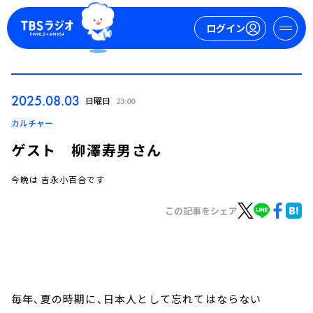
ログイン
マイページ
2025.08.03
日曜日
23:00
新規会員登録
ログイン
カルチャー
ゲスト 柳澤寿男さん
今晩は 吉永小百合です
この記事をシェア
今日の番組表
週間番組表
トピックス
毎年、夏の時期に、日本人として忘れてはならない
TBS Podcast