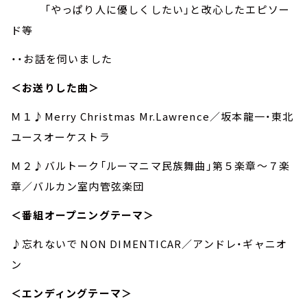
「やっぱり人に優しくしたい」と改心したエピソー
ド等
・・お話を伺いました
＜お送りした曲＞
Ｍ１♪Merry Christmas Mr.Lawrence／坂本龍一・東北
ユースオーケストラ
Ｍ２♪バルトーク「ルーマニマ民族舞曲」第５楽章～７楽
章／バルカン室内管弦楽団
＜番組オープニングテーマ＞
♪忘れないで NON DIMENTICAR／アンドレ・ギャニオ
ン
＜エンディングテーマ＞