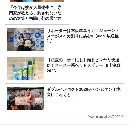
「今年は蚊が大量発生!?」専
門家が教える、刺されないた
めの対策と虫除け剤の選び方
リポーターは本仮屋ユイカ！ジェーン・
スーがスイカ割りに挑む‼【#278放送後
記】
【頭皮のニオイにも】頭もヒンヤリ快適
に！スースー系ヘッドスプレー 頂上決戦
2026！
ダブルインパクト2026チャンピオン！滝
音にこねくと！！
Recommended by