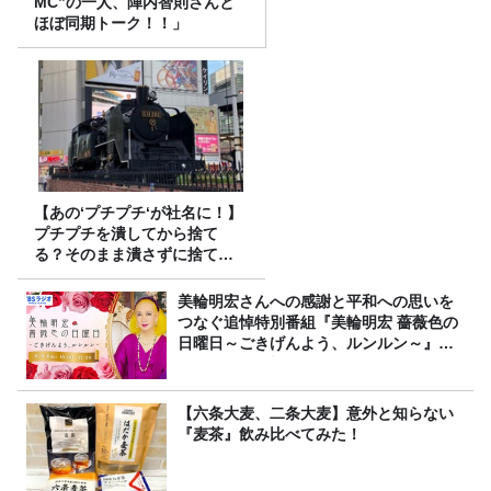
MC”の一人、陣内智則さんと
ほぼ同期トーク！！」
【あの‘プチプチ‘が社名に！】
プチプチを潰してから捨て
る？そのまま潰さずに捨て
る？
美輪明宏さんへの感謝と平和への思いを
つなぐ追悼特別番組『美輪明宏 薔薇色の
日曜日～ごきげんよう、ルンルン～』
8/9（日）16時放送
【六条大麦、二条大麦】意外と知らない
『麦茶』飲み比べてみた！