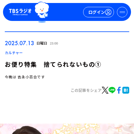
ログイン
マイページ
2025.07.13
日曜日
23:00
新規会員登録
ログイン
カルチャー
お便り特集 捨てられないもの①
今晩は 吉永小百合です
この記事をシェア
今日の番組表
週間番組表
トピックス
TBS Podcast