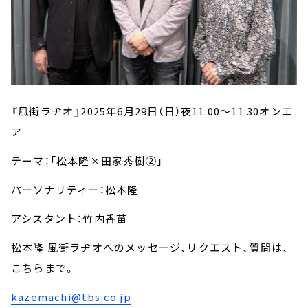
『風街ラヂオ』
2025
年
6
月
29
日（日）夜
11:00
～
11:30
オンエ
ア
テーマ：「松本隆×田家秀樹②」
パーソナリティー：松本隆
アシスタント：竹内香苗
松本隆 風街ラヂオへのメッセージ、リクエスト、質問は、
こちらまで。
kazemachi@tbs.co.jp