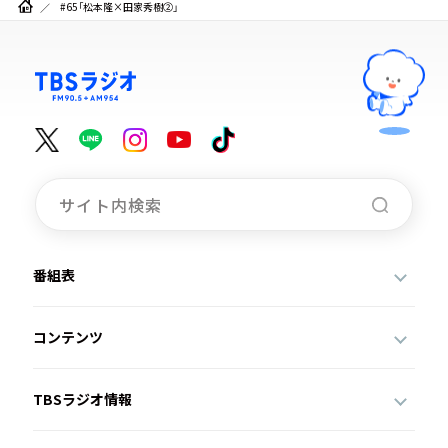
#65「松本隆×田家秀樹②」
番組表
コンテンツ
TBSラジオ情報