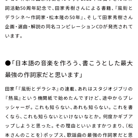
詞活動
50
周年記念で、田家秀樹さんによる書籍、『風街と
デラシネ～作詞家・松本隆の
50
年』、そして田家秀樹さん
企画・選曲・解説の同名コンピレーション
CD
が発売されて
います。
●「日本語の音楽を作ろう、書こうとした最大
最強の作詞家だと思います」
田家「『風街とデラシネ』の連載、あれはスタジオジブリの
『熱風』という機関紙で始めたんですけど、途中からプレ
ッシャーが。これも知らない、あれも知らない。これを書
くなら、これも知らないといけないなとか。何度かギブア
ップしようと思った。その理由といいますかつまり、（松
本さんのことを）ポップス、歌謡曲の最強の作詞家だと思