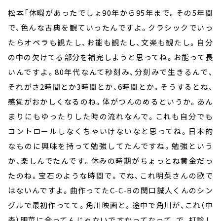
松本「休暇があったでしょ
90
年から
95
年まで。その
5
年間
で、色んな古典を観ていったんですよ。クラシックでいっ
たらオペラも観たし、お能も観たし、文楽も観たし。自分
の中の欠けてる部分を補完しようと思ってね。お能って長
いんですよ。
80
年代なんて秒刻み、分刻みで生きるんで、
それがさ
2
時間とか
3
時間とか、
6
時間とか。そうするとね、
感覚がおかしくなるのね。体がつんのめるというか。あん
まりにもゆったりした時の流れなんで。これも自分でも
コントロールしなくちゃいけないなと思ってね。日本的
なものに興味を持って勉強してたんですね。勉強という
か、楽しんでたんです。休みの時期がちょっとね黄金だっ
たのね。宝石のような時間で。でね、これ明菜さんの歌で
はないんですよ。曲作ってた
C-C-B
の関口誠人くんのシン
グルで最初作ってて。角川映画と。途中で角川が、これ（中
森）明菜に合ってんじゃないですかってなって、で、打診し