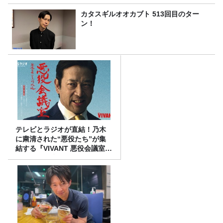
カタスギルオオカブト 513回目のター
ン！
テレビとラジオが直結！乃木
に粛清された“悪役たち”が集
結する『VIVANT 悪役会議室』
7/26(日)23時スタート！