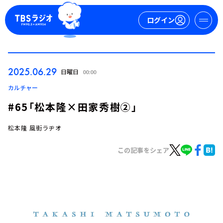
ログイン
マイページ
2025.06.29
日曜日
00:00
新規会員登録
ログイン
カルチャー
#65「松本隆×田家秀樹②」
松本隆 風街ラヂオ
この記事をシェア
今日の番組表
週間番組表
トピックス
TBS Podcast