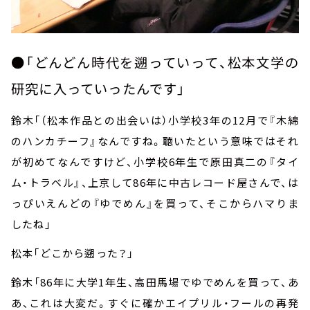
●「どんどん時代を遡っていって、松本文学の
研究に入っていったんです」
鈴木「（松本作品との出会いは）小学校
3
年の
12
月で『木綿
のハンカチーフ』なんですね。聴いたという意味ではそれ
が初めてなんですけど、小学校
6
年生で原田真二の『タイ
ム・トラベル』、上京して
86
年に中古レコード屋さんで、は
っぴいえんどの『ゆでめん』を買って、そこからハマりま
したね」
松本「どこから遡った？」
鈴木「
86
年に大学
1
年生、高田馬場でゆでめんを買って、あ
あ、これは大変だ。すぐに確かエイプリル・フールの再発