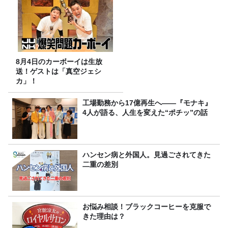
8月4日のカーボーイは生放
送！ゲストは「真空ジェシ
カ」！
工場勤務から17億再生へ——『モナキ』
4人が語る、人生を変えた“ポチッ”の話
ハンセン病と外国人。見過ごされてきた
二重の差別
お悩み相談！ブラックコーヒーを克服で
きた理由は？