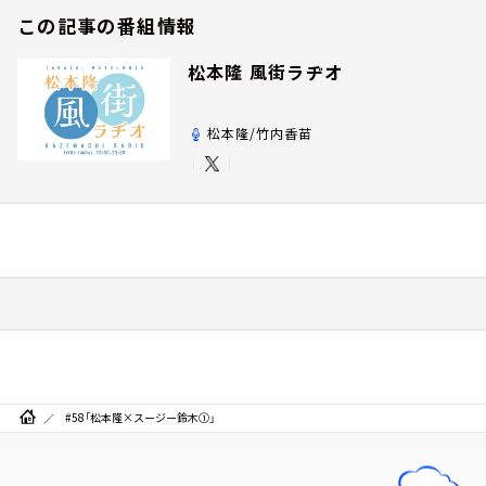
この記事の番組情報
松本隆 風街ラヂオ
松本隆/竹内香苗
#58「松本隆×スージー鈴木①」