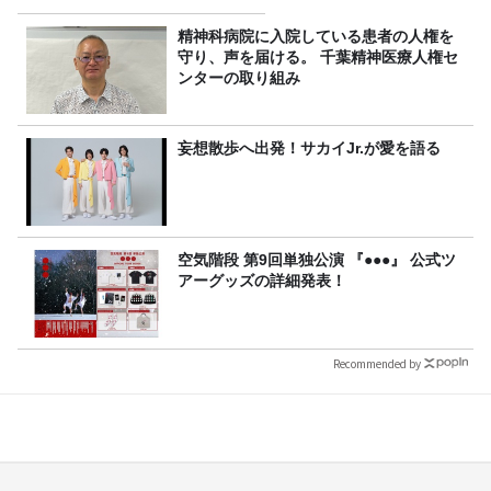
精神科病院に入院している患者の人権を
守り、声を届ける。 千葉精神医療人権セ
ンターの取り組み
妄想散歩へ出発！サカイJr.が愛を語る
空気階段 第9回単独公演 『●●●』 公式ツ
アーグッズの詳細発表！
Recommended by