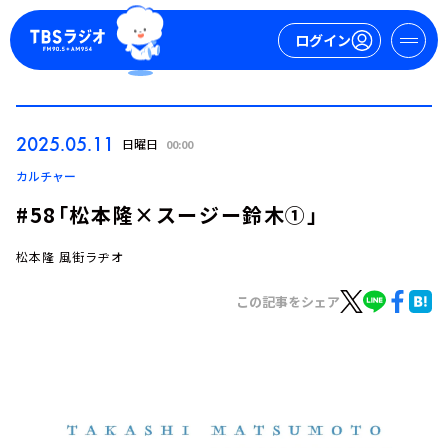
ログイン
マイページ
2025.05.11
日曜日
00:00
新規会員登録
ログイン
カルチャー
#58「松本隆×スージー鈴木①」
松本隆 風街ラヂオ
この記事をシェア
今日の番組表
週間番組表
トピックス
TBS Podcast