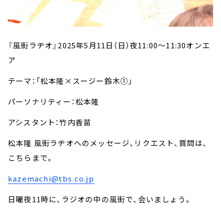
『風街ラヂオ』
2025
年
5
月
11
日（日）夜
11:00
～
11:30
オンエ
ア
テーマ：「松本隆×スージー鈴木①」
パーソナリティー：松本隆
アシスタント：竹内香苗
松本隆 風街ラヂオへのメッセージ、リクエスト、質問は、
こちらまで。
kazemachi@tbs.co.jp
日曜夜
11
時に、ラジオの中の風街で、会いましょう。