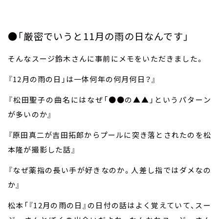
●「厳密でいうと
11
月の雨の日なんです」
そんなスージ鈴木さんに事前にメモをいただきました。
『
12
月の雨の日」は一体何年の何月何日？』
『松田聖子の曲名にはなぜ「●●の▲▲」というパターン
が多いのか』
『原田真二が吉田拓郎からプールに突き落とされたのを松
本隆が撮影した話』
『なぜ薬指の長い手が好きなのか。人差し指ではダメなの
か』
松本「『
12
月の雨の日』の日付の話はよく覚えていて、スー