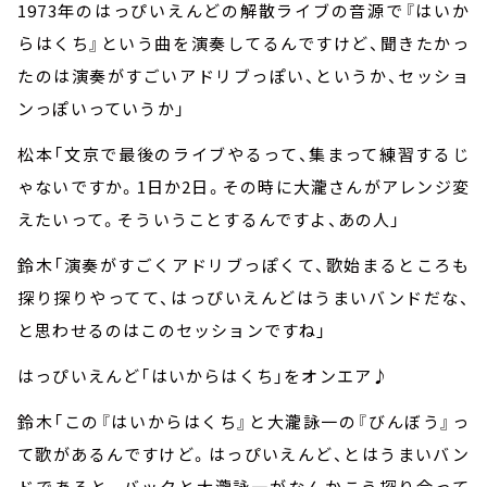
1973
年のはっぴいえんどの解散ライブの音源で『はいか
らはくち』という曲を演奏してるんですけど、聞きたかっ
たのは演奏がすごいアドリブっぽい、というか、セッショ
ンっぽいっていうか」
松本「文京で最後のライブやるって、集まって練習するじ
ゃないですか。
1
日か
2
日。その時に大瀧さんがアレンジ変
えたいって。そういうことするんですよ、あの人」
鈴木「演奏がすごくアドリブっぽくて、歌始まるところも
探り探りやってて、はっぴいえんどはうまいバンドだな、
と思わせるのはこのセッションですね」
はっぴいえんど「はいからはくち」をオンエア♪
鈴木「この『はいからはくち』と大瀧詠一の『びんぼう』っ
て歌があるんですけど。はっぴいえんど、とはうまいバン
ドであると。バックと大瀧詠一がなんかこう探り合って