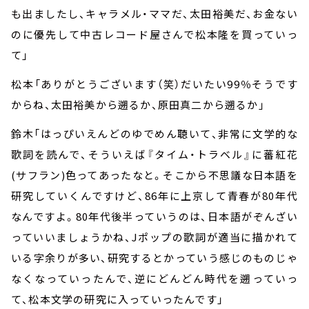
も出ましたし、キャラメル・ママだ、太田裕美だ、お金ない
のに優先して中古レコード屋さんで松本隆を買っていっ
て」
松本「ありがとうございます（笑）だいたい
99
％そうです
からね、太田裕美から遡るか、原田真二から遡るか」
鈴木「はっぴいえんどのゆでめん聴いて、非常に文学的な
歌詞を読んで、そういえば『タイム・トラベル』に蕃紅花
(
サフラン
)
色ってあったなと。そこから不思議な日本語を
研究していくんですけど、
86
年に上京して青春が
80
年代
なんですよ。
80
年代後半っていうのは、日本語がぞんざい
っていいましょうかね、
J
ポップの歌詞が適当に描かれて
いる字余りが多い、研究するとかっていう感じのものじゃ
なくなっていったんで、逆にどんどん時代を遡っていっ
て、松本文学の研究に入っていったんです」