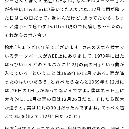
ジーさんとぼくの出会いだよね。なんかねスージーさん
が夜中に（
Twitter
に）書いてたんだよね、
12
月に雨が降っ
た日はこの日だって。近いんだけど、違ってたから、ちょ
っと違うって思わず
Twitter
（現
X
）で反論しちゃったの。
それからの付き合い」
鈴木「ちょうど
10
年前でございます。東京の天気を検索で
いるデータベースが
WEB
上にありまして、
1970
年に出た
はっぴいえんどのアルバムに『
12
月の雨の日』という曲が
入っている。ということは
1969
年の
12
月である。雨が降
ったのはいつだろう、と調べたらなんと
1969
年の
12
月に
は、
26
日の
1
日しか降ってないんですよ。僕はネット上に
大々的に、
12
月の雨の日は
12
月
26
日だと。そしたら御大
が違うと。実は
11
月の
30
日だったんですよね。てっぺん超
えて
0
時を超えて、
12
月
1
日だったと」
松本「当然ぼく忘れてるから、自分でも調べたの。
26
日じ