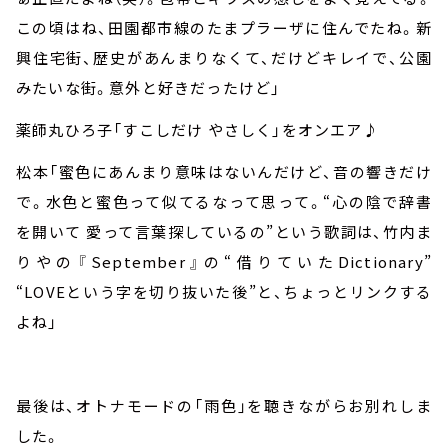
この頃はね、田園都市線のたまプラーザに住んでたね。新
興住宅街、歴史があんまりなくて、だけどキレイで、公園
みたいな街。意外と好きだったけど」
薬師丸ひろ子「すこしだけ やさしく」をオンエア♪
松本「蜜色にあんまり意味はないんだけど、音の響きだけ
で。水色と蜜色って似てるなって思って。“心の陰で辞書
を開いて 愛って言葉探しているの”という歌詞は、竹内ま
りやの『
September
』の“借りていた
Dictionary
”
“
LOVE
という字を切り抜いた後”と、ちょっとリンクする
よね」
最後は、オトナモードの「雨色」を聴きながらお別れしま
した。