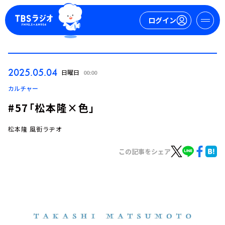
ログイン
マイページ
2025.05.04
日曜日
00:00
新規会員登録
ログイン
カルチャー
#57「松本隆×色」
松本隆 風街ラヂオ
この記事をシェア
今日の番組表
週間番組表
トピックス
TBS Podcast