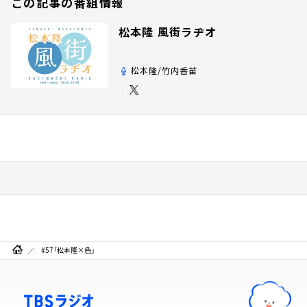
この記事の番組情報
松本隆 風街ラヂオ
松本隆/竹内香苗
#57「松本隆×色」