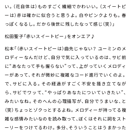
い。（花自体は）ものすごく繊細でかわいい。（スイートピ
ーは）赤は確かに似合うと思うよ。白やピンクよりも。春
っぽくなるし。だから後世に残したなって感じ（笑）」
松田聖子「赤いスイートピー」をオンエア♪
松本「（赤いスイートピーは）曲先じゃない？ ユーミンのメ
ロディーなんだけど、自分で気に入っているのは、サビ前
に“あなたって手も握らない”って、上がっていくメロディ
ーがあって、それが微妙に複雑なコード進行でいくのよ。
で、サビに入る。その経過がすごく不安を掻き立てなが
ら、サビでワッて、“やっぱりあなたについていきたい”、
みたいなね。そのへんの心理描写が、自分でうまいな、と
（笑）ちょっとゾクっとするよね。メロディーが持ってる複
雑な感情みたいなのを読み取って、ぼくはそれに詞をスト
ーリーをつけてるわけ。多分、そういうことはうまかった