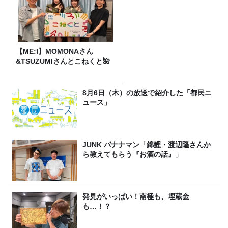
【ME:I】MOMONAさん
&TSUZUMIさんとこねくと🌺
8月6日（木）の放送で紹介した「都民ニ
ュース」
JUNK バナナマン「錦鯉・渡辺隆さんか
ら教えてもらう『お酒の話』」
発見がいっぱい！南極も、埋蔵金
も…！？