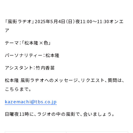
『風街ラヂオ』
2025
年
5
月
4
日（日）夜
11:00
～
11:30
オンエ
ア
テーマ：「松本隆×色」
パーソナリティー：松本隆
アシスタント：竹内香苗
松本隆 風街ラヂオへのメッセージ、リクエスト、質問は、
こちらまで。
kazemachi@tbs.co.jp
日曜夜
11
時に、ラジオの中の風街で、会いましょう。