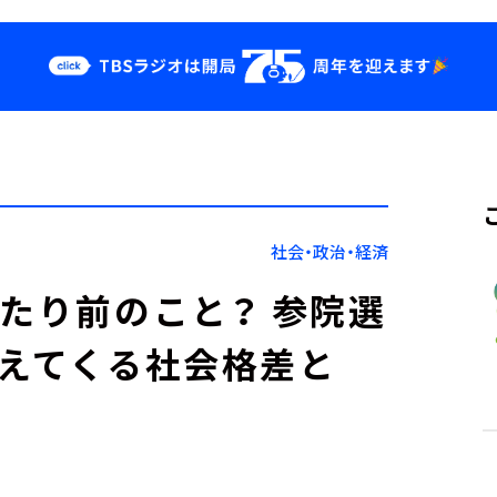
クス
イベント・グッ
ズ
st
YouTube
せ
会社情報
社会・政治・経済
当たり前のこと？ 参院選
見えてくる社会格差と