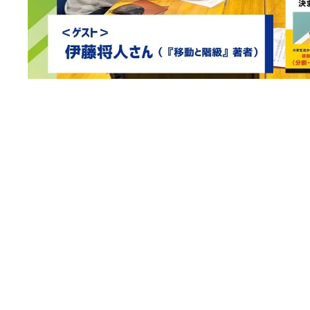
TBSラジオ『荻上チキ・Session』（平日午後5時～8時
『荻上チキ・Session-22』から続く、新世代の評論
組。
7/7(月) 特集「”自由に動
院選前に考える！“移動”か
は」