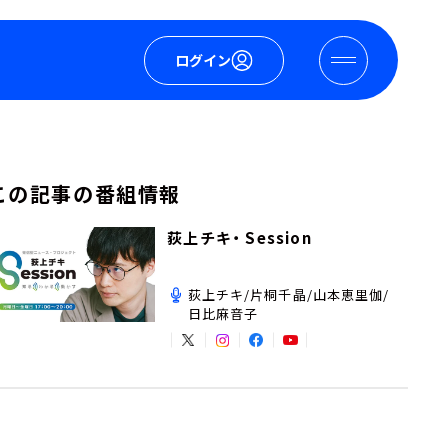
ログイン
この記事の番組情報
荻上チキ・ Session
荻上チキ/片桐千晶/山本恵里伽/
日比麻音子