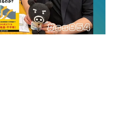
までの生放送）
家・荻上チキと南部広美がお送りする発信型ニュース番
ける”は当たり前のこと？ 参
ら見えてくる社会格差と