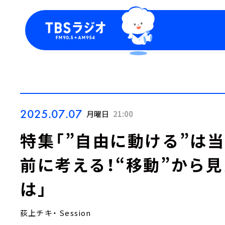
今日の番組表
トピッ
週間番組表
TBS
Podca
お知ら
2025.07.07
月曜日
21:00
特集「”自由に動ける”は
前に考える！“移動”から
は」
荻上チキ・ Session