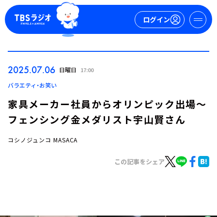
ログイン
マイページ
2025.07.06
日曜日
17:00
新規会員登録
ログイン
バラエティ・お笑い
家具メーカー社員からオリンピック出場～
フェンシング金メダリスト宇山賢さん
コシノジュンコ MASACA
この記事をシェア
今日の番組表
週間番組表
トピックス
TBS Podcast