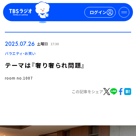
ログイン
マイページ
2025.07.26
土曜日
17:30
新規会員登録
ログイン
バラエティ・お笑い
テーマは『奢り奢られ問題』
room no.1007
この記事をシェア
今日の番組表
週間番組表
トピックス
TBS Podcast