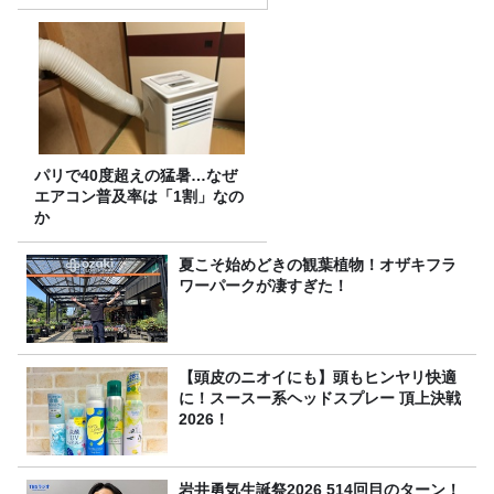
アル
パリで40度超えの猛暑…なぜ
エアコン普及率は「1割」なの
か
夏こそ始めどきの観葉植物！オザキフラ
ワーパークが凄すぎた！
【頭皮のニオイにも】頭もヒンヤリ快適
に！スースー系ヘッドスプレー 頂上決戦
2026！
岩井勇気生誕祭2026 514回目のターン！