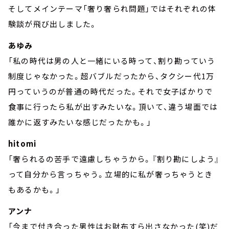
そしてメインテーマ「奢り奢られ問題」ではそれぞれの体
験談が飛び出しました。
あゆみ
「私の時代は男の人と一緒にいる時って、割り勘っていう
制度じゃなかった。超バブルだったから、タクシー代1万
円っていうのが普通の時代だった。それで女子ばかりで
食事に行ったら私が出すみたいな。頂いて、違う場面では
誰かに返すみたいな感じだったかも。」
hitomi
「奢られるの苦手で遠慮しちゃうから。『割り勘にしよう』
って自分から言っちゃう。立場的に私が奢っちゃうとき
もあるかも。」
アンナ
「今まで付き合った男性はお財布すら出さなかった(笑)だ