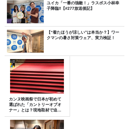
ユイカ「一番の強敵！」ラスボス小林幸
子降臨‼【#277放送後記】
【“着たほうが涼しい”は本当か？】ワー
クマンの暑さ対策ウェア、実力検証！
カンヌ映画祭で日本が初めて
選ばれた「カントリーオブオ
ナー」とは？現地取材で迫る
選出の意味