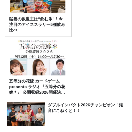
猛暑の救世主は“飲む氷”！今
注目のアイススラリー5種飲み
比べ
五等分の花嫁 カードゲーム
presents ラジオ『五等分の花
嫁＊』 公開収録2026開催決
定！
ダブルインパクト2026チャンピオン！滝
音にこねくと！！