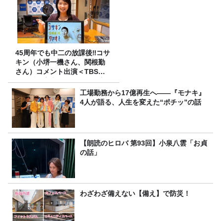
45周年でも中二の放課後‼コサ
キン（小堺一機さん、関根勤
さん）コメント出演＜TBSラ
ジオ番組審議会からのご報告
＞
工場勤務から17億再生へ——『モナキ』
4人が語る、人生を変えた“ポチッ”の話
【朗読のヒロバ 第93回】小泉八雲「お貞
の話」
わざわざ備えない【備え】で防災！