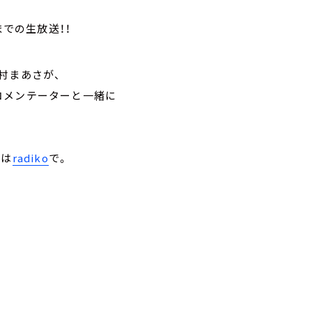
までの生放送！！
村まあさが、
コメンテーターと一緒に
トは
radiko
で。