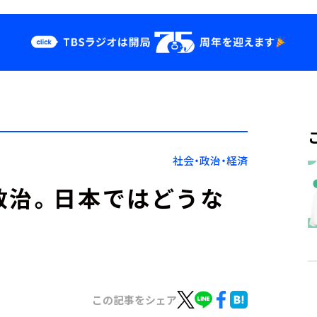
クス
イベント・グッ
ズ
st
YouTube
せ
会社情報
社会・政治・経済
政治。日本ではどうな
この記事をシェア