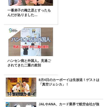
一番弟子の梅之丞とすったも
んだがありました…
ハンセン病と外国人。見過ご
されてきた二重の差別
8月4日のカーボーイは生放送！ゲストは
「真空ジェシカ」！
JALやANA、カード業界で航空会社が強