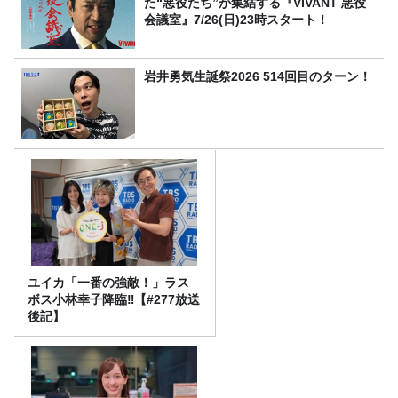
た“悪役たち”が集結する『VIVANT 悪役
会議室』7/26(日)23時スタート！
岩井勇気生誕祭2026 514回目のターン！
ユイカ「一番の強敵！」ラス
ボス小林幸子降臨‼【#277放送
後記】