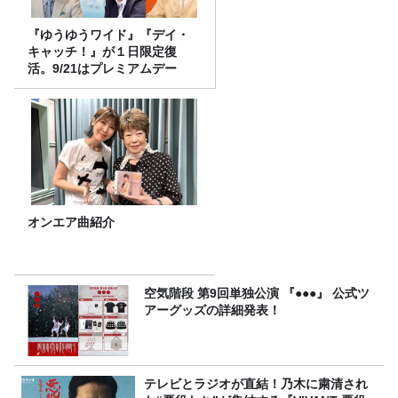
『ゆうゆうワイド』『デイ・
キャッチ！』が１日限定復
活。9/21はプレミアムデー
オンエア曲紹介
空気階段 第9回単独公演 『●●●』 公式ツ
アーグッズの詳細発表！
テレビとラジオが直結！乃木に粛清され