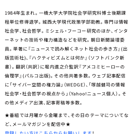
1984年生まれ。一橋大学大学院社会学研究科博士後期課
程単位修得退学。城西大学現代政策学部助教。専門は情報
社会学、社会哲学。ミシェル・フーコー研究のほか、インタ
ーネットの技術や権力構造などを研究。朝日新聞論壇委
員。単著に『ニュースで読み解くネット社会の歩き方』(出
版芸術社)、『ハクティビズムとは何か』（ソフトバンク新
書）。翻訳（共訳）に堀内進之介監訳『アメコミヒーローの
倫理学』(パルコ出版)。その他共著多数。ウェブ記事配信
に「サイバー空間の権力論」（WEDGE）、「塚越健司の情報
社会学・社会哲学の視点から」（Yahoo!ニュース個人）。そ
の他メディア出演、記事寄稿等多数。
★番組では月曜から金曜まで、その日のテーマについてな
ど、メールマガジンを配信中★
登録したい方はこちらからお願いします
！