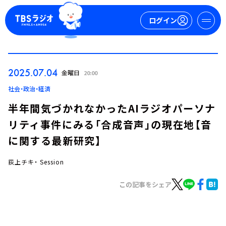
ログイン
マイページ
2025.07.04
金曜日
20:00
新規会員登録
ログイン
社会・政治・経済
半年間気づかれなかったAIラジオパーソナ
リティ事件にみる「合成音声」の現在地【音
に関する最新研究】
荻上チキ・ Session
今日の番組表
この記事をシェア
週間番組表
トピックス
TBS Podcast