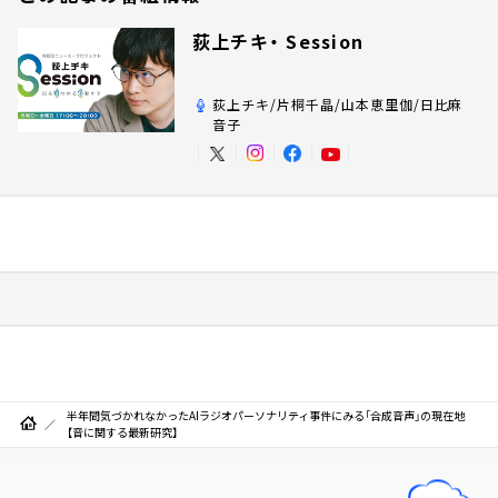
荻上チキ・ Session
荻上チキ/片桐千晶/山本恵里伽/日比麻
音子
半年間気づかれなかったAIラジオパーソナリティ事件にみる「合成音声」の現在地
【音に関する最新研究】