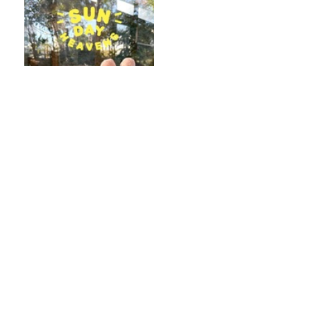
放送後記＆「オーストラリア
の皆さん おはようございま
す」
【プレ金ナイト】なぜこれを？と問い、
そこから今を読み解いていく。
長ネギは1ヶ月、バナナは4ヶ月保存可
能！「アイラップ」を使った冷凍スゴ技
パラコードやアウトドアコードを使った
手芸に挑戦！デジタルデトックスにも！