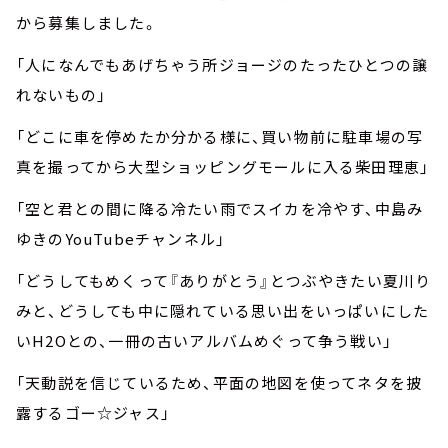
から募集しました。
「人になんでもあげちゃう所ジョージのたったひとつの譲
れないもの」
「どこに車を停めたか分かる様に、買い物前に駐車場の写
真を撮ってから大型ショッピングモールに入る柴田理恵」
「空と君との間に降る冷たい雨でスイカを冷やす、中島み
ゆきのYouTubeチャンネル」
「どうしてもめくって『ありがとう』とつぶやきたい夏川り
みと、どうしても中に隠れている思い出をいっぱいにした
いH2Oとの、一冊の古いアルバムめぐって争う戦い」
「天動説を信じているため、平面の地図を使ってネタを披
露するゴー☆ジャス」