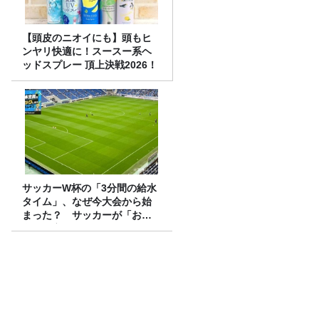
【頭皮のニオイにも】頭もヒ
ンヤリ快適に！スースー系ヘ
ッドスプレー 頂上決戦2026！
サッカーW杯の「3分間の給水
タイム」、なぜ今大会から始
まった？ サッカーが「お
金」に変わる仕組み
「国民投票法改正案」が衆議院を通過。
憲法改正手続きはこのまま進むのか？
抹茶ブームの裏で減る茶畑 企業と農家