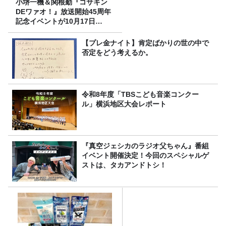
小堺一機＆関根勤『コサキン
DEワァオ！』放送開始45周年
記念イベントが10月17日
（土）に開催決定！本日より
FC先行受付スタート！
【プレ金ナイト】肯定ばかりの世の中で
否定をどう考えるか。
令和8年度「TBSこども音楽コンクー
ル」横浜地区大会レポート
『真空ジェシカのラジオ父ちゃん』番組
イベント開催決定！今回のスペシャルゲ
ストは、タカアンドトシ！