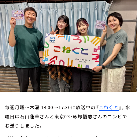
お知らせ
イベント・グッズ
YouTube
会社情報
毎週月曜～木曜 14:00～17:30に放送中の『
こねくと
』。水
曜日は石山蓮華さんと東京03・飯塚悟志さんのコンビで
お送りしました。