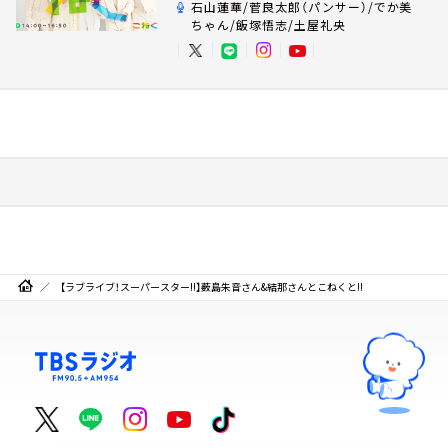
石山蓮華/菅良太郎（パンサー）/でか美
ちゃん/飯塚悟志/土屋礼央
【ラブライブ！スーパースター!!】薮島朱音さん&結那さんとこねくと!!