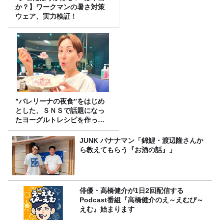
か？】ワークマンの暑さ対策
ウェア、実力検証！
”バレリーナの夜食”をはじめ
とした、ＳＮＳで話題になっ
たヨーグルトレシピを作って
みた！
JUNK バナナマン「錦鯉・渡辺隆さんか
ら教えてもらう『お酒の話』」
俳優・高橋健介が1日2回配信する
Podcast番組『高橋健介のえ～えむぴ～
えむ』始まります