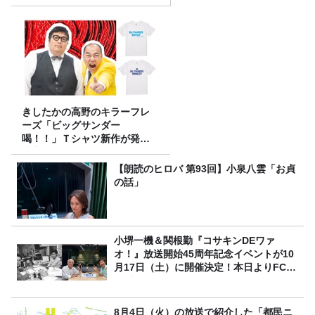
きしたかの高野のキラーフレ
ーズ「ビッグサンダー
喝！！」Ｔシャツ新作が発売
決定！
【朗読のヒロバ 第93回】小泉八雲「お貞
の話」
小堺一機＆関根勤『コサキンDEワァ
オ！』放送開始45周年記念イベントが10
月17日（土）に開催決定！本日よりFC先
行受付スタート！
8月4日（火）の放送で紹介した「都民ニ