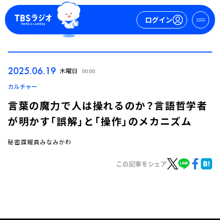
ログイン
マイページ
2025.06.19
木曜日
00:00
新規会員登録
ログイン
カルチャー
言葉の魔力で人は操れるのか？言語哲学者
が明かす「誤解」と「操作」のメカニズム
秘密諜報員みなみかわ
この記事をシェア
今日の番組表
週間番組表
トピックス
TBS Podcast