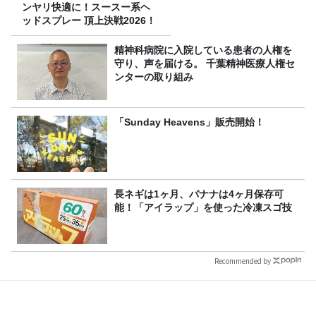
ンヤリ快適に！スースー系ヘ
ッドスプレー 頂上決戦2026！
精神科病院に入院している患者の人権を
守り、声を届ける。 千葉精神医療人権セ
ンターの取り組み
「Sunday Heavens」販売開始！
長ネギは1ヶ月、バナナは4ヶ月保存可
能！「アイラップ」を使った冷凍スゴ技
Recommended by