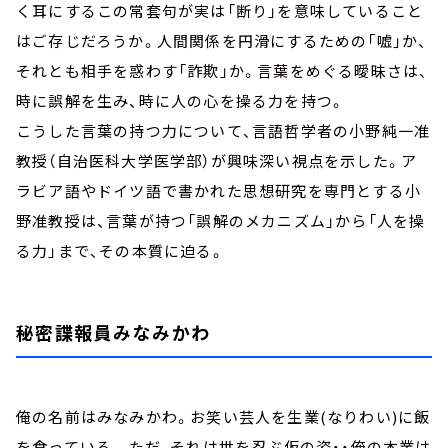
く耳にするこの常套句が実は「断り」を意味していること
はご存じだろうか。人間関係を円滑にするための「嘘」か、
それとも相手を惑わす「詐欺」か。言葉をめぐる曖昧さは、
時に誤解を生み、時に人の心を操る力を持つ。
こうした言葉の持つ力について、言語哲学者の小野純一准
教授（自治医科大学医学部）が興味深い視点を示した。ア
ラビア語やドイツ語で書かれた思想研究を専門とする小
野准教授は、言葉が持つ「誤解のメカニズム」から「人を操
る力」まで、その本質に迫る。
秘密諜報員みなみかわ
俺の名前はみなみかわ。お笑い芸人を生業(なりわい)に飯
を食っている。 ただ、それは世を忍ぶ仮の姿・・俺の本業は