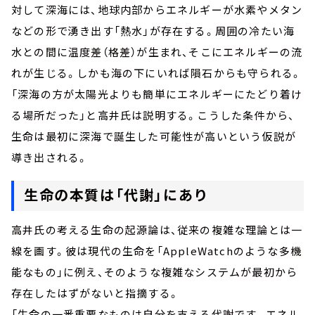
対して深海には、地球内部からエネルギーが水素やメタン
などの形で湧き出す「熱水」が存在する。周囲の冷たい海
水との間に温度差（格差）が生まれ、そこにエネルギーの流
れが生じる。しかも海の下にいれば隕石からも守られる。
「深海の方が太陽光よりも簡単にエネルギーにたどり着け
る場所だった」と高井氏は説明する。こうした条件から、
生命は最初に深海で誕生した可能性が高いという仮説が
導き出される。
生命の本質は「代謝」にあり
高井氏の考える生命の起源論は、従来の複雑な理論とは一
線を画す。彼は現代の生命を「AppleWatchのような多機
能なもの」に例え、そのような複雑なシステムが最初から
存在したはずがないと指摘する。
「生命の一番重要なものは自分を支える代謝です。エネル