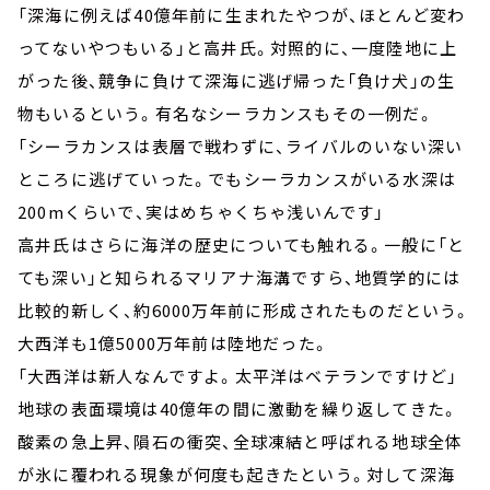
「深海に例えば40億年前に生まれたやつが、ほとんど変わ
ってないやつもいる」と高井氏。対照的に、一度陸地に上
がった後、競争に負けて深海に逃げ帰った「負け犬」の生
物もいるという。有名なシーラカンスもその一例だ。
「シーラカンスは表層で戦わずに、ライバルのいない深い
ところに逃げていった。でもシーラカンスがいる水深は
200mくらいで、実はめちゃくちゃ浅いんです」
高井氏はさらに海洋の歴史についても触れる。一般に「と
ても深い」と知られるマリアナ海溝ですら、地質学的には
比較的新しく、約6000万年前に形成されたものだという。
大西洋も1億5000万年前は陸地だった。
「大西洋は新人なんですよ。太平洋はベテランですけど」
地球の表面環境は40億年の間に激動を繰り返してきた。
酸素の急上昇、隕石の衝突、全球凍結と呼ばれる地球全体
が氷に覆われる現象が何度も起きたという。対して深海