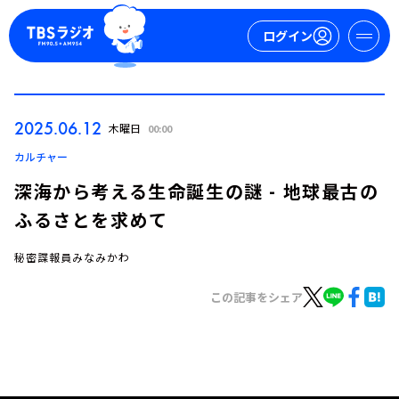
ログイン
マイページ
2025.06.12
木曜日
00:00
新規会員登録
ログイン
カルチャー
深海から考える生命誕生の謎 - 地球最古の
ふるさとを求めて
秘密諜報員みなみかわ
この記事をシェア
今日の番組表
週間番組表
トピックス
TBS Podcast