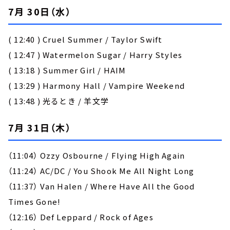
7月 30日（水）
( 12:40 ) Cruel Summer / Taylor Swift
( 12:47 ) Watermelon Sugar / Harry Styles
( 13:18 ) Summer Girl / HAIM
( 13:29 ) Harmony Hall / Vampire Weekend
( 13:48 ) 光るとき / 羊文学
7月 31日（木）
（11:04） Ozzy Osbourne / Flying High Again
（11:24） AC/DC / You Shook Me All Night Long
（11:37） Van Halen / Where Have All the Good
Times Gone!
（12:16） Def Leppard / Rock of Ages