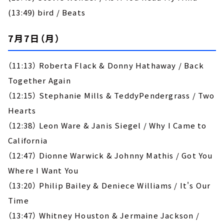
(13:49) bird / Beats
7月7日（月）
（11:13） Roberta Flack & Donny Hathaway / Back
Together Again
（12:15） Stephanie Mills & TeddyPendergrass / Two
Hearts
（12:38） Leon Ware & Janis Siegel / Why I Came to
California
（12:47） Dionne Warwick & Johnny Mathis / Got You
Where I Want You
（13:20） Philip Bailey & Deniece Williams / It's Our
Time
（13:47） Whitney Houston & Jermaine Jackson /