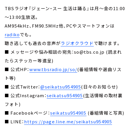
TBSラジオ『ジェーン・スー 生活は踊る』は月～金の11:00
～13:00生放送。
AM954kHz、FM90.5MHz他、PCやスマートフォンは
radiko
でも。
聴き逃しても過去の音声が
ラジオクラウド
で聴けます。
■ メッセージや悩み相談の宛先：so@tbs.co.jp (読まれ
たらステッカー等進呈)
■ 公式HP：
www.tbsradio.jp/so/
(番組情報や選曲リス
ト等)
■ 公式Twitter：
@seikatsu954905
(日々のお知らせ)
■ 公式Instagram：
seikatsu954905
(生活情報の取材裏
フォト)
■ Facebookページ：
seikatsu954905
(番組情報と写真)
■ LINE：
https://page.line.me/seikatsu954905