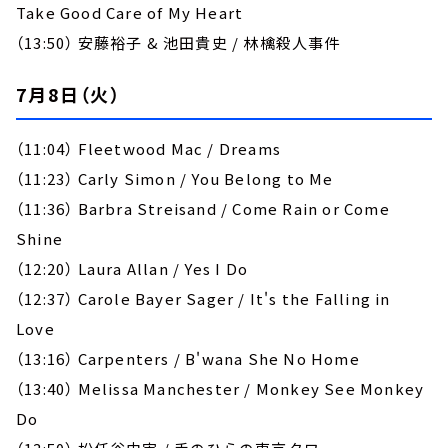
Take Good Care of My Heart
（13:50） 安藤裕子 & 池田貴史 / 林檎殺人事件
7月8日（火）
（11:04） Fleetwood Mac / Dreams
（11:23） Carly Simon / You Belong to Me
（11:36） Barbra Streisand / Come Rain or Come
Shine
（12:20） Laura Allan / Yes I Do
（12:37） Carole Bayer Sager / It's the Falling in
Love
（13:16） Carpenters / B'wana She No Home
（13:40） Melissa Manchester / Monkey See Monkey
Do