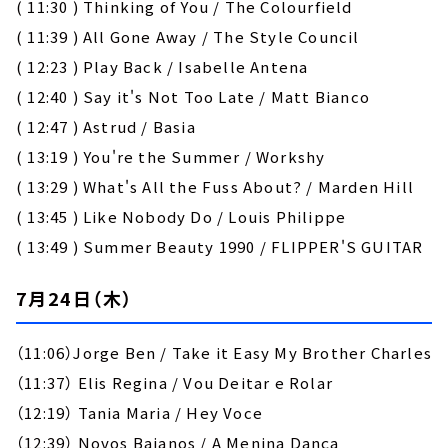
( 11:30 ) Thinking of You / The Colourfield
( 11:39 ) All Gone Away / The Style Council
( 12:23 ) Play Back / Isabelle Antena
( 12:40 ) Say it's Not Too Late / Matt Bianco
( 12:47 ) Astrud / Basia
( 13:19 ) You're the Summer / Workshy
( 13:29 ) What's All the Fuss About? / Marden Hill
( 13:45 ) Like Nobody Do / Louis Philippe
( 13:49 ) Summer Beauty 1990 / FLIPPER'S GUITAR
7月24日（木）
（11:06）Jorge Ben / Take it Easy My Brother Charles
（11:37） Elis Regina / Vou Deitar e Rolar
（12:19） Tania Maria / Hey Voce
（12:39） Novos Baianos / A Menina Dança