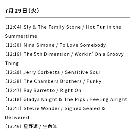
7月29日（火）
（11:04） Sly & The Family Stone / Hot Fun in the
Summertime
（11:30） Nina Simone / To Love Somebody
（12:19） The 5th Dimension / Workin' On a Groovy
Thing
（12:20） Jerry Corbetta / Sensitive Soul
（12:38） The Chambers Brothers / Funky
（12:47） Ray Barretto / Right On
（13:18） Gladys Knight & The Pips / Feeling Alright
（13:41） Stevie Wonder / Signed Sealed &
Delivered
（13:49） 星野源 / 生命体