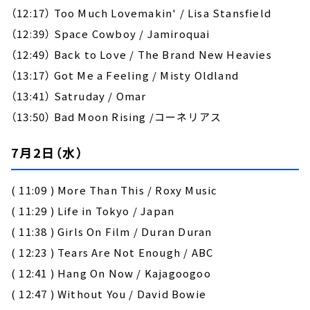
（
12:17
）
Too Much Lovemakin' / Lisa Stansfield
（
12:39
）
Space Cowboy / Jamiroquai
（
12:49
）
Back to Love / The Brand New Heavies
（
13:17
）
Got Me a Feeling / Misty Oldland
（
13:41
）
Satruday / Omar
（
13:50
）
Bad Moon Rising /
コーネリアス
7月2日（水）
( 11:09 ) More Than This / Roxy Music
( 11:29 ) Life in Tokyo / Japan
( 11:38 ) Girls On Film / Duran Duran
( 12:23 ) Tears Are Not Enough / ABC
( 12:41 ) Hang On Now / Kajagoogoo
( 12:47 ) Without You / David Bowie