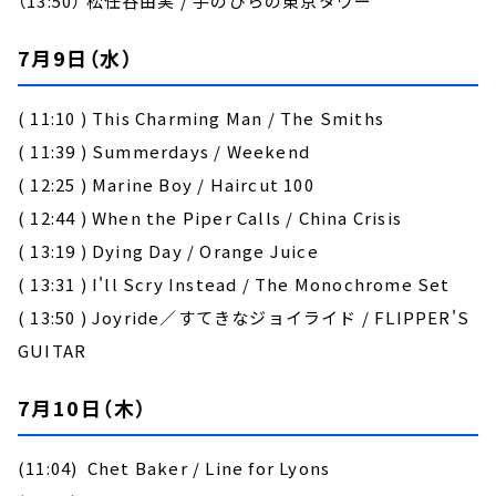
（13:50） 松任谷由実 / 手のひらの東京タワー
7月9日（水）
( 11:10 ) This Charming Man / The Smiths
( 11:39 ) Summerdays / Weekend
( 12:25 ) Marine Boy / Haircut 100
( 12:44 ) When the Piper Calls / China Crisis
( 13:19 ) Dying Day / Orange Juice
( 13:31 ) I'll Scry Instead / The Monochrome Set
( 13:50 ) Joyride／すてきなジョイライド / FLIPPER'S
GUITAR
7月10日（木）
(11:04) Chet Baker / Line for Lyons