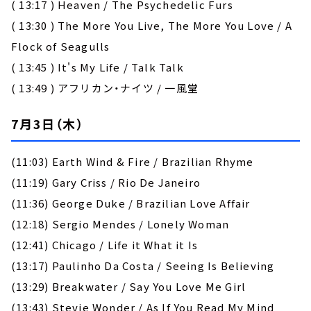
( 13:17 ) Heaven / The Psychedelic Furs
( 13:30 ) The More You Live, The More You Love / A
Flock of Seagulls
( 13:45 ) It's My Life / Talk Talk
( 13:49 ) アフリカン・ナイツ / 一風堂
7月3日（木）
(11:03) Earth Wind & Fire / Brazilian Rhyme
(11:19) Gary Criss / Rio De Janeiro
(11:36) George Duke / Brazilian Love Affair
(12:18) Sergio Mendes / Lonely Woman
(12:41) Chicago / Life it What it Is
(13:17) Paulinho Da Costa / Seeing Is Believing
(13:29) Breakwater / Say You Love Me Girl
(13:43) Stevie Wonder / As If You Read My Mind