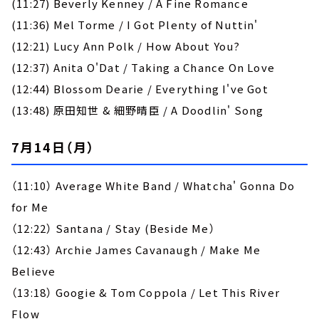
(11:27) Beverly Kenney / A Fine Romance
(11:36) Mel Torme / I Got Plenty of Nuttin'
(12:21) Lucy Ann Polk / How About You?
(12:37) Anita O'Dat / Taking a Chance On Love
(12:44) Blossom Dearie / Everything I've Got
(13:48) 原田知世 & 細野晴臣 / A Doodlin' Song
7月14日（月）
（11:10） Average White Band / Whatcha' Gonna Do
for Me
（12:22） Santana / Stay (Beside Me）
（12:43） Archie James Cavanaugh / Make Me
Believe
（13:18） Googie & Tom Coppola / Let This River
Flow