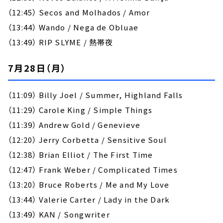
（12:45） Secos and Molhados / Amor
（13:44） Wando / Nega de Obluae
（13:49） RIP SLYME / 熱帯夜
7月28日（月）
（11:09） Billy Joel / Summer, Highland Falls
（11:29） Carole King / Simple Things
（11:39） Andrew Gold / Genevieve
（12:20） Jerry Corbetta / Sensitive Soul
（12:38） Brian Elliot / The First Time
（12:47） Frank Weber / Complicated Times
（13:20） Bruce Roberts / Me and My Love
（13:44） Valerie Carter / Lady in the Dark
（13:49） KAN / Songwriter