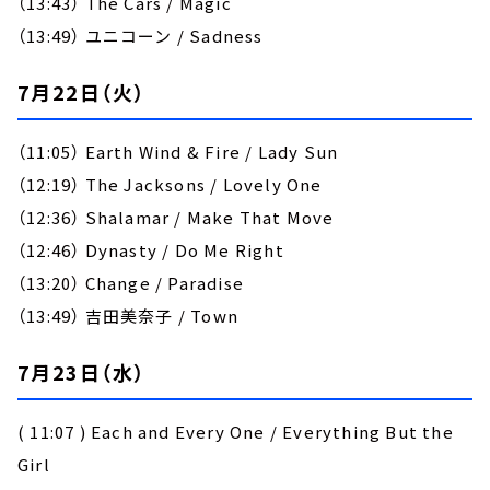
（13:43） The Cars / Magic
（13:49） ユニコーン / Sadness
7月22日（火）
（11:05） Earth Wind & Fire / Lady Sun
（12:19） The Jacksons / Lovely One
（12:36） Shalamar / Make That Move
（12:46） Dynasty / Do Me Right
（13:20） Change / Paradise
（13:49） 吉田美奈子 / Town
7月23日（水）
( 11:07 ) Each and Every One / Everything But the
Girl