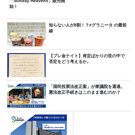
「Sunday Heavens」販売開
始！
知らない人が8割！？#グラニータ の最前
線
【プレ金ナイト】肯定ばかりの世の中で
否定をどう考えるか。
「国民投票法改正案」が衆議院を通過。
憲法改正手続きはこのまま進むのか？