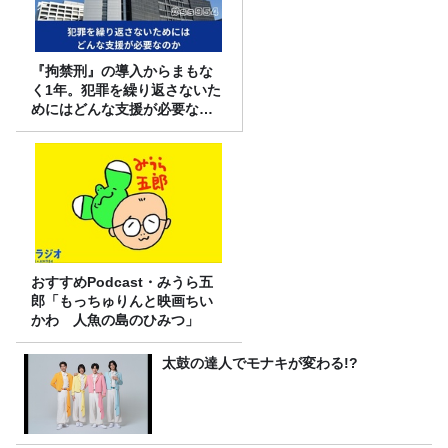
『拘禁刑』の導入からまもな
く1年。犯罪を繰り返さないた
めにはどんな支援が必要なの
か
おすすめPodcast・みうら五
郎「もっちゅりんと映画ちい
かわ 人魚の島のひみつ」
太鼓の達人でモナキが変わる!?