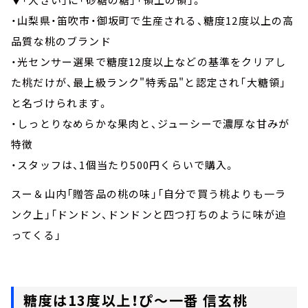
・山梨県・笛吹市・御坂町で生産される、糖度12度以上の高
品質な桃のブランド
・光センサー選果で糖度12度以上などの基準をクリアし
た桃だけが、最上級ランク"特秀品"と認定され「大糖領」
と名づけられます。
・しっとりなめらかな果肉と、ジューシーで濃厚な甘みが
特徴
・スタッフは、1個当たり500円くらいで購入。
スー＆山内「贈答品の桃の味」「自分で買う桃よりも一ラ
ンク上」「ドンドン、ドンドンと四つ打ちのように味が迫
ってくる」
糖度は13度以上！ぴ～一番 信玄桃