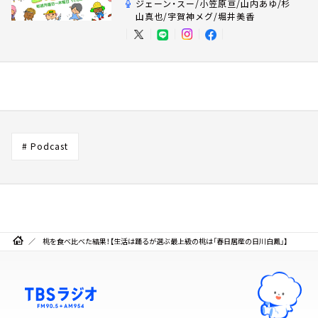
ジェーン・スー/小笠原亘/山内あゆ/杉
山真也/宇賀神メグ/堀井美香
# Podcast
桃を食べ比べた結果！【生活は踊るが選ぶ最上級の桃は「春日居産の日川白鳳」】