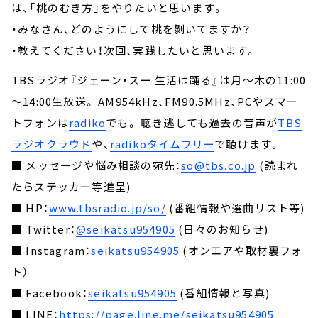
は、「桃のむき方」をやりたいと思います。
・みなさん、どのようにして桃を剝いてますか？
・教えてください！次回、実践したいと思います。
TBSラジオ『ジェーン・スー 生活は踊る』は月～木の11:00
～14:00生放送。 AM954kHz、FM90.5MHz、PCやスマー
トフォンは
radiko
でも。 聴き逃しても過去の音声が
TBS
ラジオクラウド
や、
radikoタイムフリー
で聴けます。
■ メッセージや悩み相談の宛先：
so@tbs.co.jp
(読まれ
たらステッカー等進呈)
■ HP：
www.tbsradio.jp/so/
(番組情報や選曲リスト等)
■ Twitter：
@seikatsu954905
(日々のお知らせ)
■ Instagram：
seikatsu954905
(オンエアや取材裏フォ
ト）
■ Facebook：
seikatsu954905
(番組情報と写真)
■ LINE：
https://page.line.me/seikatsu954905