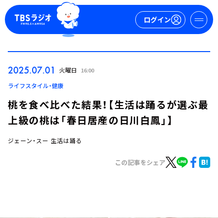
ログイン
マイページ
2025.07.01
火曜日
16:00
新規会員登録
ログイン
ライフスタイル・健康
桃を食べ比べた結果！【生活は踊るが選ぶ最
上級の桃は「春日居産の日川白鳳」】
ジェーン・スー 生活は踊る
この記事をシェア
今日の番組表
週間番組表
トピックス
TBS Podcast