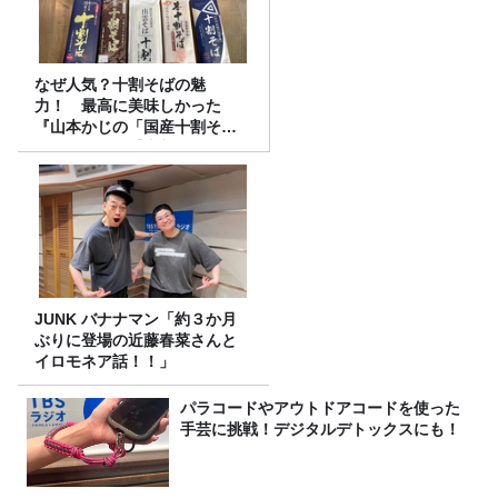
なぜ人気？十割そばの魅
力！ 最高に美味しかった
『山本かじの「国産十割そ
ば」』とは？【十割そば10種
食べ比べ】
JUNK バナナマン「約３か月
ぶりに登場の近藤春菜さんと
イロモネア話！！」
パラコードやアウトドアコードを使った
手芸に挑戦！デジタルデトックスにも！