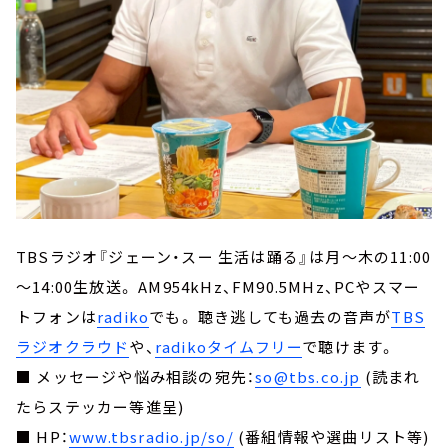
TBSラジオ『ジェーン・スー 生活は踊る』は月～木の11:00
～14:00生放送。 AM954kHz、FM90.5MHz、PCやスマー
トフォンは
radiko
でも。 聴き逃しても過去の音声が
TBS
ラジオクラウド
や、
radikoタイムフリー
で聴けます。
■ メッセージや悩み相談の宛先：
so@tbs.co.jp
(読まれ
たらステッカー等進呈)
■ HP：
www.tbsradio.jp/so/
(番組情報や選曲リスト等)