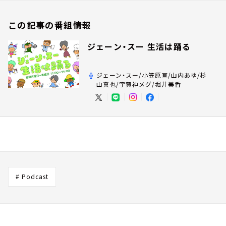
この記事の番組情報
ジェーン・スー 生活は踊る
ジェーン・スー/小笠原亘/山内あゆ/杉
山真也/宇賀神メグ/堀井美香
# Podcast