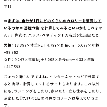
す！！
⇒
まずは、自分が1日にどのくらいのカロリーを消費して
いるのか＝ 基礎代謝 を計算してみるといいかも
しれませ
ん。計算式は、ハリス・ベネディクト方程式(改良版)だと、
男性： 13.397×体重kg＋4.799×身長cm－5.677×年齢
+88.362
女性： 9.247×体重kg＋3.098×身長cm－4.33×年齢
+447.593
ちょっと難しいですよね。インターネットなどで検索す
ると簡単に計算してくれるサイトもあります。これ以外
にも、ランニングをしたり、歩いたり、立ち仕事をしたり、
活動した分だけ＜1日の消費カロリー＞は増えていきま
す。