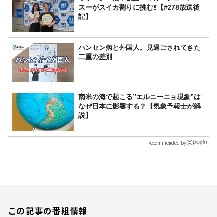
スーがスイカ割りに挑む‼【#278放送後
記】
ハンセン病と外国人。見過ごされてきた
二重の差別
南米の海で起こる”エルニーニョ現象”は
なぜ日本に影響する？【気象予報士が解
説】
Recommended by
この記事の番組情報