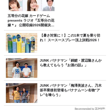
五等分の花嫁 カードゲーム
presents ラジオ『五等分の花
嫁＊』 公開収録2026開催決
定！
【暑さ対策に！】この1本で夏を乗り切
れ！ スースースプレー頂上決戦2026！
JUNK バナナマン「錦鯉・渡辺隆さんか
ら教えてもらう『お酒の話』」
JUNK バナナマン「梅澤美波さん、乃木
坂卒業後初登場もバナナムーン名物“ア
レ”を喰らう」
Recommended by