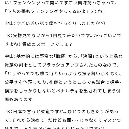
い！ フェンシングって聞いてすごい興味持っちゃって、
「うちの孫もフェンシングやってるのよ」ってね。
宇山：すごい近い話で僕もびっくりしました（^^）
JK：実物見てないから1回見てみたいです。かっこいいで
すよね！ 貴族のスポーツでしょ？
宇山：基本的には野蛮な「戦闘」から、「決闘」という上品な
貴族の剣術としてブラッシュアップされたものなので、
「どうやってでも勝つ！」というような振る舞いじゃなく、
公平さを体現したり、礼儀というところでも試合で握手・
挨拶をしっかりしないとペナルティを出されてしまう側
面もあります。
JK：日本で言うと柔道ですね。ひとつのしきたりがあっ
て、それから始めて。だけどお面・・・じゃなくてマスクつ
けるでしょ？ 誰だか分からないじゃないですか！