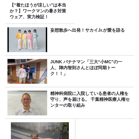
【“着たほうが涼しい”は本当
か？】ワークマンの暑さ対策
ウェア、実力検証！
妄想散歩へ出発！サカイJr.が愛を語る
JUNK バナナマン「三大“小MC”の一
人、陣内智則さんとほぼ同期トー
ク！！」
精神科病院に入院している患者の人権を
守り、声を届ける。 千葉精神医療人権セ
ンターの取り組み