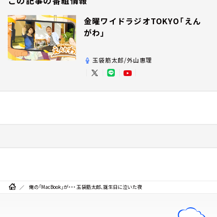
この記事の番組情報
金曜ワイドラジオTOKYO「えん
がわ」
玉袋筋太郎/外山惠理
俺の「MacBook」が・・・ 玉袋筋太郎、誕生日に泣いた夜