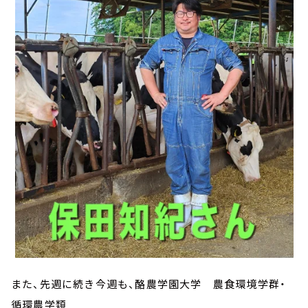
また、先週に続き今週も、酪農学園大学 農食環境学群・
循環農学類