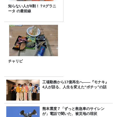
知らない人が8割！？#グラニ
ータ の最前線
チャリピ
工場勤務から17億再生へ——『モナキ』
4人が語る、人生を変えた“ポチッ”の話
熊本震度７「ずっと救急車のサイレン
が」電話で聞いた、被災地の現状