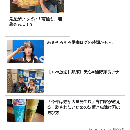
発見がいっぱい！南極も、埋
蔵金も…！？
#69 そろそろ愚痴ログの時間かも～。
【7/28放送】那須川天心❌浦野芽良アナ
「今年は蚊が大量発生!?」専門家が教え
る、刺されないための対策と虫除け剤の
選び方
Recommended by