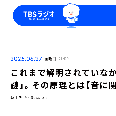
今日の番組表
トピッ
週間番組表
TBS
Podca
お知ら
2025.06.27
金曜日
21:00
これまで解明されていなか
謎」。その原理とは【音に
荻上チキ・ Session