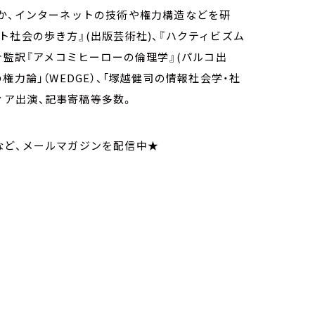
か、インターネットの技術や権力構造などを研
ト社会の歩き方』(出版芸術社)、『ハクティビズム
介監訳『アメコミヒーローの倫理学』(パルコ出
力論」（WEDGE）、「塚越健司の情報社会学・社
ディア出演、記事寄稿等多数。
など、メールマガジンを配信中★