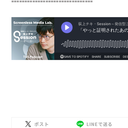
===============================
ポスト
LINEで送る