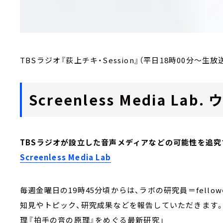
TBSラジオ『荻上チキ・Session』（平日18時00分～生放
Screenless Media L
TBSラジオが設立した音声メディアなどの可能性を追究
Screenless Media Lab
毎週金曜日の19時45分頃からは、ラボの研究員＝fell
知見やトピック、研究成果などを報告していただきます
理――『拍手の音の原理』をめぐる最新研究」