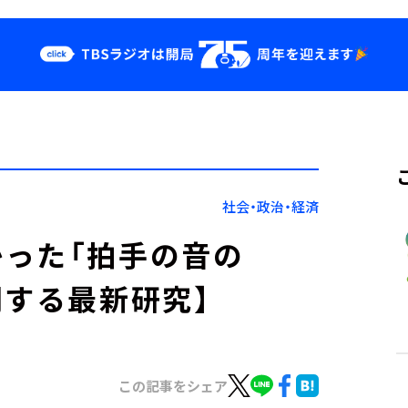
クス
イベント・グッ
ズ
st
YouTube
せ
会社情報
社会・政治・経済
った「拍手の音の
関する最新研究】
この記事をシェア