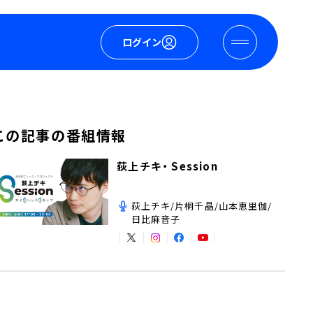
ログイン
この記事の番組情報
荻上チキ・ Session
荻上チキ/片桐千晶/山本恵里伽/
日比麻音子