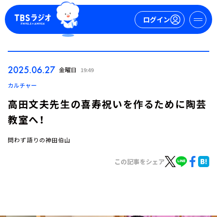
ログイン
マイページ
2025.06.27
金曜日
19:49
新規会員登録
ログイン
カルチャー
高田文夫先生の喜寿祝いを作るために陶芸
教室へ！
問わず語りの神田伯山
この記事をシェア
今日の番組表
週間番組表
トピックス
TBS Podcast