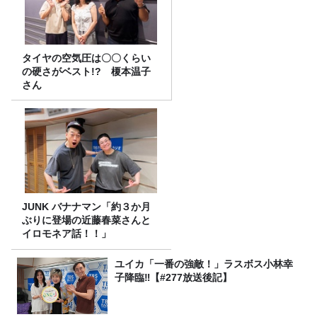
タイヤの空気圧は〇〇くらい
の硬さがベスト!? 榎本温子
さん
JUNK バナナマン「約３か月
ぶりに登場の近藤春菜さんと
イロモネア話！！」
ユイカ「一番の強敵！」ラスボス小林幸
子降臨‼【#277放送後記】