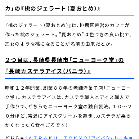
カ」の『桃のジェラート（夏おとめ）』
『桃のジェラート（夏おとめ）』は、桃農園直営のカフェが
作った桃のジェラート。”夏おとめ”は色づきの良い桃で、
乙女のような桃になることが名前の由来だとか。
２つ目は、長崎県長崎市「ニューヨーク堂」の
『長崎カステラアイス（バニラ）』
昭和１２年開業、創業８８年の老舗洋菓子店「ニューヨー
ク堂」。カステラアイスは、カステラ職人とアイス職人で
手作りで、どちらもニューヨーク堂の独自製法。１０～２
０分ほど、常温にアイスクリームを置き、カステラが柔ら
かくなったら食べごろです！
どちらも
「ＡＩＰＡＫＵ ＴＯＫＹＯ（アイパク・トーキョ