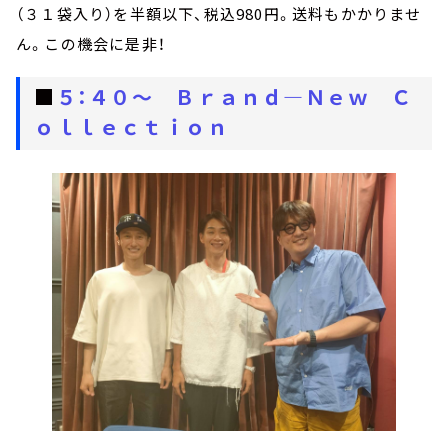
（３１袋入り）を半額以下、税込980円。送料もかかりませ
ん。この機会に是非！
■
５：４０～ Ｂｒａｎｄ―Ｎｅｗ Ｃ
ｏｌｌｅｃｔｉｏｎ