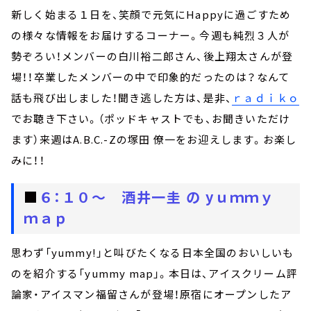
新しく始まる１日を、笑顔で元気にHappyに過ごすため
の様々な情報をお届けするコーナー。今週も純烈３人が
勢ぞろい！メンバーの白川裕二郎さん、後上翔太さんが登
場！！卒業したメンバーの中で印象的だったのは？なんて
話も飛び出しました！聞き逃した方は、是非、
ｒａｄｉｋｏ
でお聴き下さい。（ポッドキャストでも、お聞きいただけ
ます）来週はA.B.C.-Zの塚田 僚一をお迎えします。お楽し
みに！！
■
６：１０～ 酒井一圭 の yｕｍｍｙ
ｍａｐ
思わず「yummy!」と叫びたくなる日本全国のおいしいも
のを紹介する「yummy map」。本日は、アイスクリーム評
論家・アイスマン福留さんが登場！原宿にオープンしたア