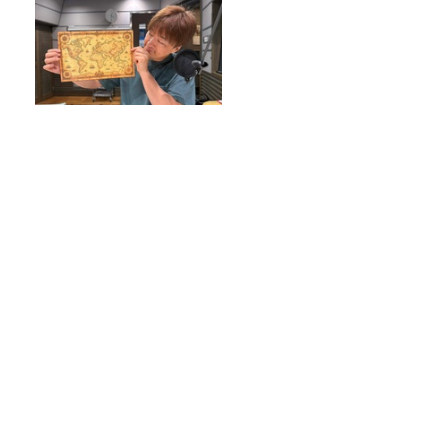
発見がいっぱい！南極も、埋
蔵金も…！？
#17. 篠塚大輝も「マンタのように広がる
背中」になる？！TBS齋藤慎太郎アナに
聞くメンズフィジークの魅力！！
きのう震度７を観測した熊本で、何が起
きたのか
【プレ金ナイト】なぜこれを？と問い、
そこから今を読み解いていく。