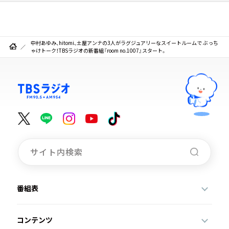
中村あゆみ、hitomi、土屋アンナの3人がラグジュアリーなスイートルームで ぶっち
ゃけトーク！TBSラジオの新番組『room no.1007』スタート。
番組表
コンテンツ