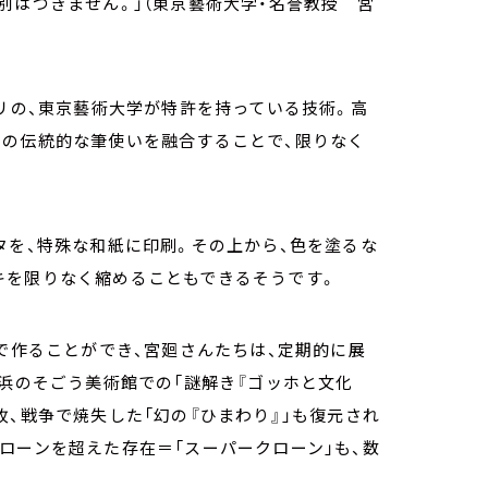
別はつきません。」（東京藝術大学・名誉教授 宮
ドリの、東京藝術大学が特許を持っている技術。高
家の伝統的な筆使いを融合することで、限りなく
。
タを、特殊な和紙に印刷。その上から、色を塗るな
キを限りなく縮めることもできるそうです。
ンで作ることができ、宮廻さんたちは、定期的に展
横浜のそごう美術館での「謎解き『ゴッホと文化
枚、戦争で焼失した「幻の『ひまわり』」も復元され
ローンを超えた存在＝「スーパークローン」も、数