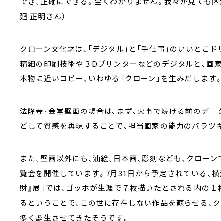
でき、正確にできる。全くわかりません。我々が見ても区
廻 正明さん）
クローン文化財は、「デジタル」と「手仕事」のいいとこ
精細の印刷技術や３Dプリンターなどのデジタルと、画
本物に近いコピー、いわゆる「クローン」を生みだします
法隆寺・金堂壁画の場合は、まず、火事で焼ける前のデー
どして質感を再現することで、担当画家の能力のバラツ
また、壁画以外にも、油絵、日本画、彫刻なども、クロー
覧会を開催しています。7月31日から予定されている、
財』展」では、ゴッホが生涯で７枚描いたとされる内の１
るということで、この世に存在しない作品を蘇らせる、ク
多く誕生させてきたそうです。