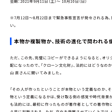
会期：2021年9月11日（土）～ 10月10日（日）
※7月12日～8月22日まで緊急事態宣言が発令される為
い。
本物か複製物か、技術の進化で問われる
ただ、この先、完璧にコピーができるようになると、オリ
配になったので、「クローン文化財」、法的にはどうなの
山 直さんに聞いてみました。
「その人が作ったということが本物という定義なのか、
物という定義になるかは、受け取る側の感覚や時代背景
も法的には、最初に作ったものが著作者としての著作物
う風に判断される。ただ、文化を発展させていく上では、