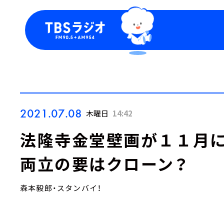
今日の番組表
トピッ
週間番組表
TBS
Podca
お知ら
2021.07.08
木曜日
14:42
法隆寺金堂壁画が１１月に
両立の要はクローン？
森本毅郎・スタンバイ！