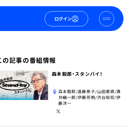
ログイン
この記事の番組情報
森本毅郎・スタンバイ！
森本毅郎/遠藤泰子/山田惠資/酒
井綱一郎/伊藤芳明/渋谷和宏/伊
藤洋一