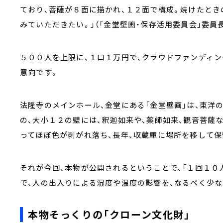
ており、菩薩が８面に描かれ、１２面で構成。焼けたとき
みていただきたい。」（「金堂壁画・保存活用委員会」委員長
５００人を上限に、１口１万円で、クラウドファンディ
意向です。
法隆寺のメインホール、金堂にある「金堂壁画」は、東洋
の、大小１２の壁には、釈迦如来や、薬師如来、観音菩薩
ってほぼ色が剥がれ落ち、長年、収蔵庫に場所を移して保
それが今回、本物が公開されるということで、「１回１０
で、人の出入りによる湿度や温度の影響を、なるべく少な
本物そっくりの「クローン文化財」