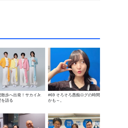
想散歩へ出発！サカイJr.
#69 そろそろ愚痴ログの時間
愛を語る
かも～。