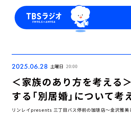
今日の番組表
トピッ
週間番組表
TBS
Podca
お知ら
2025.06.28
土曜日
20:00
＜家族のあり方を考える＞
する「別居婚」について考え
リンレイpresents 三丁目バス停前の珈琲店～金沢雅