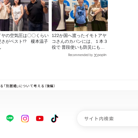
イヤの空気圧は〇〇くらい
122か国へ渡ったイモトアヤ
硬さがベスト!? 榎本温子
コさんのカバンには、１本３
ん
役で 普段使いも防災にもな
る最強の棒が入っていた！
Recommended by
る「別居婚」について考える（後編）