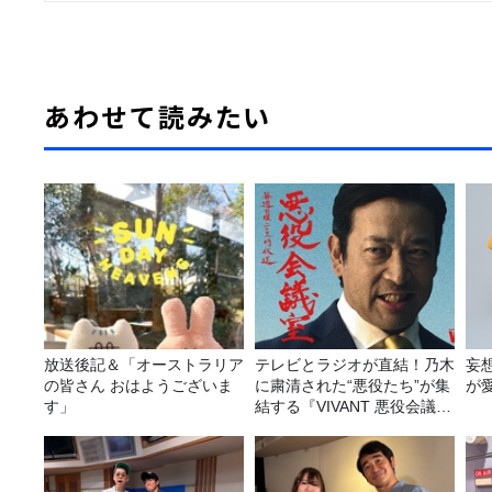
あわせて読みたい
放送後記＆「オーストラリア
テレビとラジオが直結！乃木
妄
の皆さん おはようございま
に粛清された“悪役たち”が集
が
す」
結する『VIVANT 悪役会議
室』7/26(日)23時スタート！