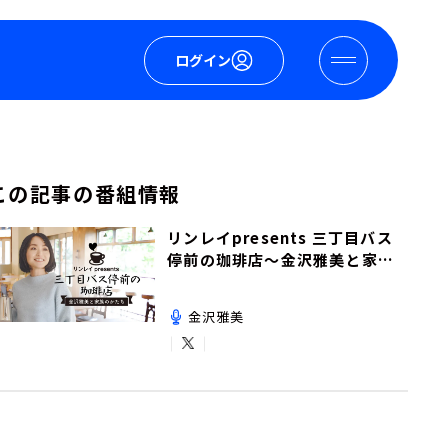
ログイン
この記事の番組情報
リンレイpresents 三丁目バス
停前の珈琲店～金沢雅美と家族
のかたち～
金沢雅美