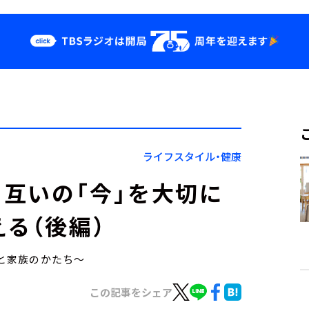
クス
イベント・グッ
ズ
st
YouTube
せ
会社情報
ライフスタイル・健康
互いの「今」を大切に
る（後編）
美と家族のかたち～
この記事をシェア