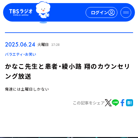
ログイン
マイページ
2025.06.24
火曜日
17:28
新規会員登録
ログイン
バラエティ・お笑い
かなこ先生と患者・綾小路 翔のカウンセリ
ング放送
俺達には土曜日しかない
この記事をシェア
今日の番組表
週間番組表
トピックス
TBS Podcast