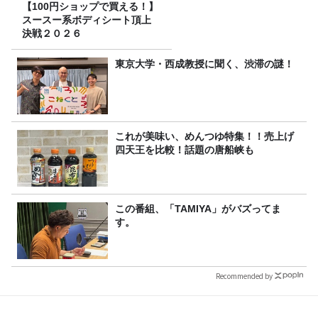
【100円ショップで買える！】
スースー系ボディシート頂上
決戦２０２６
東京大学・西成教授に聞く、渋滞の謎！
これが美味い、めんつゆ特集！！売上げ
四天王を比較！話題の唐船峡も
この番組、「TAMIYA」がバズってま
す。
Recommended by