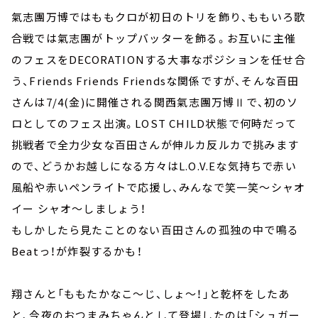
氣志團万博ではももクロが初日のトリを飾り、ももいろ歌
合戦では氣志團がトップバッターを飾る。お互いに主催
のフェスをDECORATIONする大事なポジションを任せ合
う、Friends Friends Friendsな関係ですが、そんな百田
さんは7/4(金)に開催される関西氣志團万博Ⅱで、初のソ
ロとしてのフェス出演。LOST CHILD状態で何時だって
挑戦者で全力少女な百田さんが伸ルカ反ルカで挑みます
ので、どうかお越しになる方々はL.O.V.Eな気持ちで赤い
風船や赤いペンライトで応援し、みんなで笑一笑～シャオ
イー シャオ～しましょう！
もしかしたら見たことのない百田さんの孤独の中で鳴る
Beatっ！が炸裂するかも！
翔さんと「ももたかなこ～じ、しょ～！」と乾杯をしたあ
と、今夜のおつまみちゃんとして登場したのは「シュガー