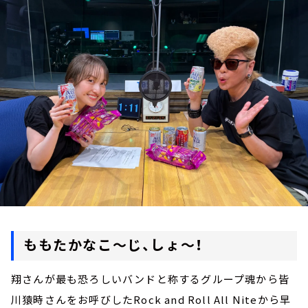
お知らせ
イベント・グッズ
YouTube
会社情報
ももたかなこ～じ、しょ～！
翔さんが最も恐ろしいバンドと称するグループ魂から皆
川猿時さんをお呼びしたRock and Roll All Niteから早