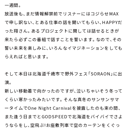
一週間。
放送後も、まだ情報解禁前でリスナーにはコジらせMAX
で申し訳ない、とある仕事の話を聞いてもらい、HAPPYだ
った翔さん。あるプロジェクトに関しては話せるときが
来たら必ずこの番組で話すことを誓います。なので、その
誓い未来を楽しみに、いろんなイマジネーションをしても
らえればと思います。
そして本日は北海道千歳市で野外フェス「SORAON」に出
演。
新しい移動着で向かったのですが、泣いちゃいそう冬って
くらい寒かったみたいです。そんな真冬のサンサンサマ
ータイムでOne Night Carnivalを披露したのも束の間、
また逢う日までとGODSPEEDで北海道をバイバイでさよ
うならをし、空飛ぶ!お座敷列車で空のカーテンをくぐっ