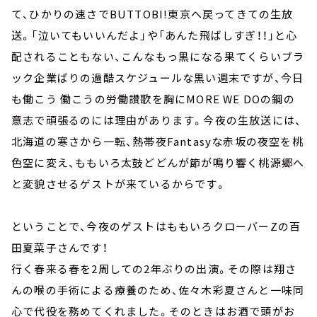
て、ひかりの速さでBUTTOBI!東京へ戻ってきての生放
送。「泣いてもいいんだよ」や「あんた飛ばしすぎ！！」と心
配されることもない、こんなもっ黒になる果てくらいブラ
ック企業ばりの過酷スケジュールな黒い週末ですが、今日
も働こう 働こうの労働讃歌を胸にMORE WE DOの鋼の
意志で頑張るのには理由があります。今夜の生放送には、
北海道の寒さから一転、熱帯夜Fantasyな赤坂の夜空を桃
色空に変え、ももいろ太鼓どどんが節が鳴り響く桃源郷へ
と変貌させるゲストが来ているからです。
ということで、今夜のゲストはももいろクローバーZの百
田夏菜子さんです！
行く春来る春を2周しての2年ぶりの出演。その際は翔さ
んの喉の手術による療養のため、佐々木彩夏さんと一味同
心で代役を務めてくれました。そのときはお酒で頭がお