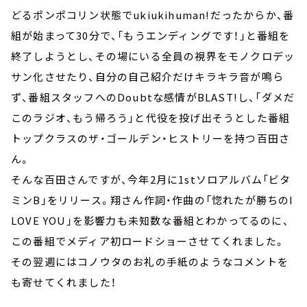
どるポンポコリン状態でukiukihuman!だったからか、番
組が始まって30分で、「もうエンディングです！」と番組を
終了しようとし、その場にいる全員の視界をモノクロデッ
サン化させたり、自分の自己紹介だけキラキラ音が鳴ら
ず、番組スタッフへのDoubtな感情がBLAST!し、「ダメだ
このラジオ、もう帰ろう」と代役を投げ出そうとした番組
トップクラスのザ・ゴールデン・ヒストリーを持つ百田さ
ん。
そんな百田さんですが、今年2月に1stソロアルバム「ビタ
ミンB」をリリース。翔さん作詞・作曲の「惚れたが勝ちのI
LOVE YOU」を影響力も未知数な番組とわかってるのに、
この番組でメディア初ロードショーさせてくれました。
その翌週にはコノウタのお礼の手紙のようなコメントを
も寄せてくれました！