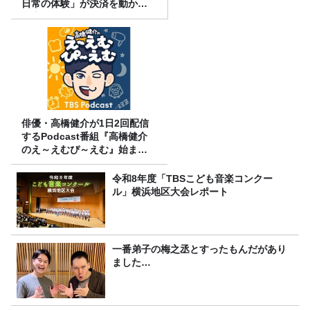
日常の体験」が決済を動かす
理由
俳優・高橋健介が1日2回配信
するPodcast番組『高橋健介
のえ～えむぴ～えむ』始まり
ます
令和8年度「TBSこども音楽コンクー
ル」横浜地区大会レポート
一番弟子の梅之丞とすったもんだがあり
ました…